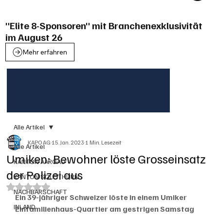
"Elite 8-Sponsoren" mit Branchenexklusivität
im August 26
Mehr erfahren
Alle Artikel
KAPO AG
15. Jan. 2023
1 Min. Lesezeit
Alle Artikel
Umiken: Bewohner löste Grosseinsatz
KANTON AARGAU
der Polizei aus
KANTON SOLOTHURN
Mit NaN von 5 Sternen bewertet.
NACHBARSCHAFT
Ein 39-jähriger Schweizer löste in einem Umiker 
INLAND
Einfamilienhaus-Quartier am gestrigen Samstag 