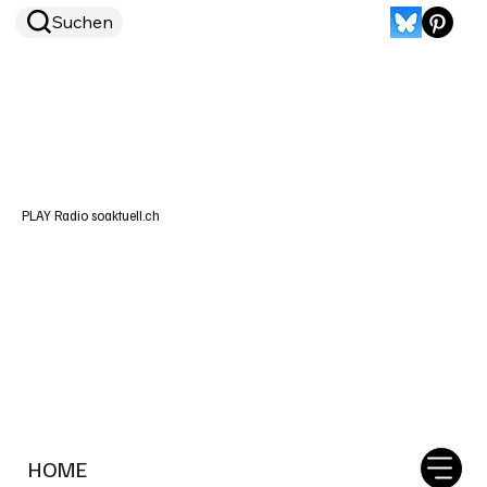
Suchen
PLAY Radio soaktuell.ch
HOME