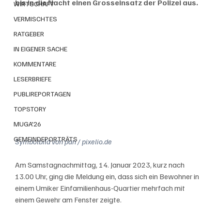
bis in die Nacht einen Grosseinsatz der Polizei aus.
WIRTSCHAFT
VERMISCHTES
RATGEBER
IN EIGENER SACHE
KOMMENTARE
LESERBRIEFE
PUBLIREPORTAGEN
TOPSTORY
MUGA'26
GEMEINDEPORTRÄTS
Symbolbild von pan / pixelio.de
Am Samstagnachmittag, 14. Januar 2023, kurz nach 
13.00 Uhr, ging die Meldung ein, dass sich ein Bewohner in 
einem Umiker Einfamilienhaus-Quartier mehrfach mit 
einem Gewehr am Fenster zeigte.