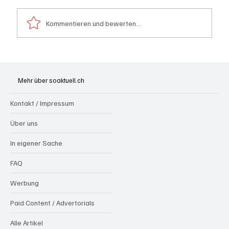
Kommentieren und bewerten...
Wie kleine Gratis-Online-Medien mit
Webradios die Schweizer Medienwelt
Mehr über soaktuell.ch
aufrütteln
Kontakt / Impressum
Über uns
In eigener Sache
FAQ
Werbung
Paid Content / Advertorials
Alle Artikel