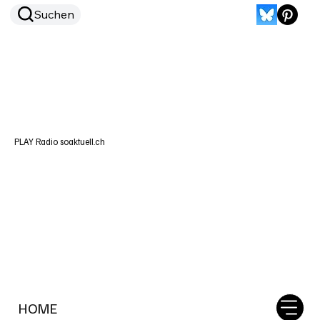
Suchen
PLAY Radio soaktuell.ch
HOME