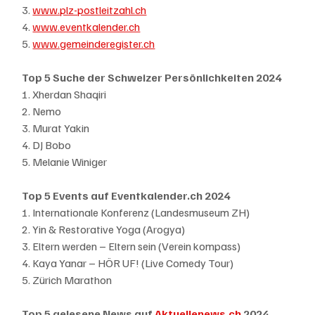
3. 
www.plz-postleitzahl.ch
4. 
www.eventkalender.ch
5. 
www.gemeinderegister.ch
Top 5 Suche der Schweizer Persönlichkeiten 2024
1. Xherdan Shaqiri
2. Nemo
3. Murat Yakin
4. DJ Bobo
5. Melanie Winiger
Top 5 Events auf Eventkalender.ch 2024
1. Internationale Konferenz (Landesmuseum ZH)
2. Yin & Restorative Yoga (Arogya)
3. Eltern werden – Eltern sein (Verein kompass)
4. Kaya Yanar – HÖR UF! (Live Comedy Tour)
5. Zürich Marathon 
Top 5 gelesene News auf 
Aktuellenews.ch
 2024