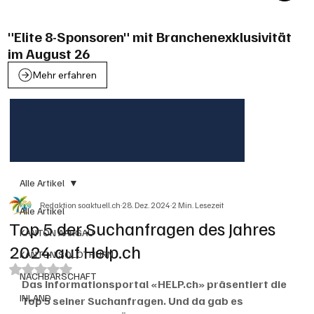
"Elite 8-Sponsoren" mit Branchenexklusivität
im August 26
Mehr erfahren
Alle Artikel
Redaktion soaktuell.ch
28. Dez. 2024
2 Min. Lesezeit
Alle Artikel
Top 5 der Suchanfragen des Jahres
KANTON AARGAU
2024 auf Help.ch
KANTON SOLOTHURN
Mit NaN von 5 Sternen bewertet.
NACHBARSCHAFT
Das Informationsportal «HELP.ch» präsentiert die 
INLAND
Top 5 seiner Suchanfragen. Und da gab es 