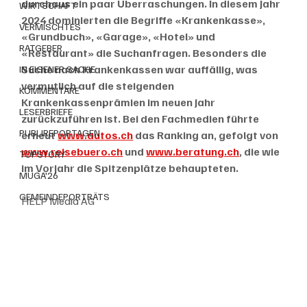
durchaus ein paar Überraschungen. In diesem Jahr 
WIRTSCHAFT
2024 dominierten die Begriffe «Krankenkasse», 
VERMISCHTES
«Grundbuch», «Garage», «Hotel» und 
RATGEBER
«Restaurant» die Suchanfragen. Besonders die 
Suche nach Krankenkassen war auffällig, was 
IN EIGENER SACHE
vermutlich auf die steigenden 
KOMMENTARE
Krankenkassenprämien im neuen Jahr 
LESERBRIEFE
zurückzuführen ist. Bei den Fachmedien führte 
PUBLIREPORTAGEN
erneut 
www.autos.ch
 das Ranking an, gefolgt von 
www.reisebuero.ch
 und 
www.beratung.ch
, die wie 
TOPSTORY
im Vorjahr die Spitzenplätze behaupteten.
MUGA'26
GEMEINDEPORTRÄTS
HELP Media AG