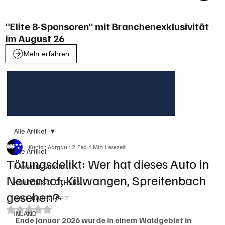
"Elite 8-Sponsoren" mit Branchenexklusivität
im August 26
Mehr erfahren
Alle Artikel
Kanton Aargau
12. Feb.
1 Min. Lesezeit
Alle Artikel
Tötungsdelikt: Wer hat dieses Auto in
KANTON AARGAU
Neuenhof, Killwangen, Spreitenbach
KANTON SOLOTHURN
gesehen?
NACHBARSCHAFT
Mit NaN von 5 Sternen bewertet.
INLAND
Ende Januar 2026 wurde in einem Waldgebiet in 