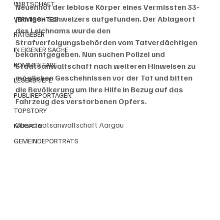
WIRTSCHAFT
Neuenhof der leblose Körper eines Vermissten 33-
jährigen Schweizers aufgefunden. Der Ablageort 
VERMISCHTES
des Leichnams wurde den 
RATGEBER
Strafverfolgungsbehörden vom Tatverdächtigen 
IN EIGENER SACHE
bekanntgegeben. Nun suchen Polizei und 
KOMMENTARE
Staatsanwaltschaft nach weiteren Hinweisen zu 
möglichen Geschehnissen vor der Tat und bitten 
LESERBRIEFE
die Bevölkerung um Ihre Hilfe in Bezug auf das 
PUBLIREPORTAGEN
Fahrzeug des verstorbenen Opfers.
TOPSTORY
Oberstaatsanwaltschaft Aargau
MUGA'26
GEMEINDEPORTRÄTS