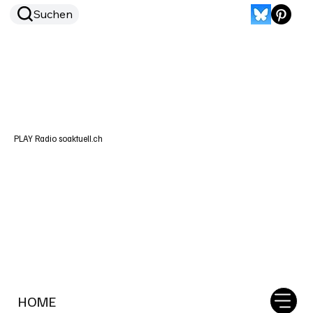
Suchen
PLAY Radio soaktuell.ch
HOME