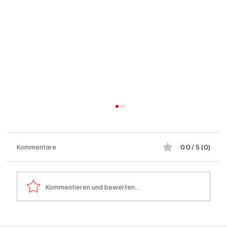
Kommentare
0.0 / 5 (0)
Kommentieren und bewerten...
Aargau: Barbara Borer-Mathys soll SVP-