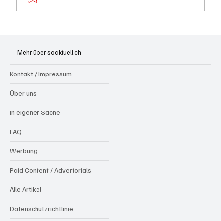
Wie kleine Gratis-Online-Medien mit
Webradios die Schweizer Medienwelt
Mehr über soaktuell.ch
aufrütteln
Kontakt / Impressum
Über uns
In eigener Sache
FAQ
Werbung
Paid Content / Advertorials
Alle Artikel
Datenschutzrichtlinie