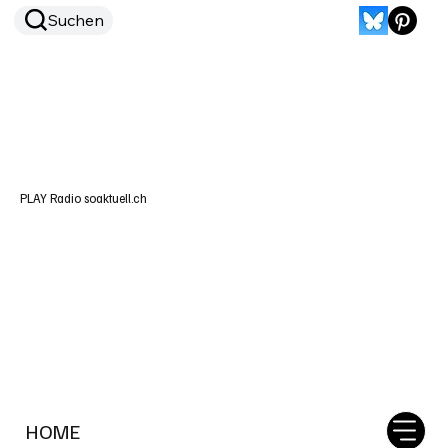
Suchen
PLAY Radio soaktuell.ch
HOME