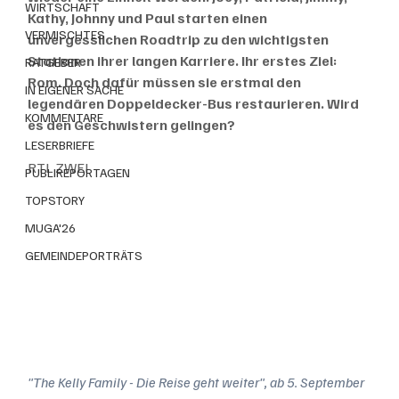
WIRTSCHAFT
Kathy, Johnny und Paul starten einen 
VERMISCHTES
unvergesslichen Roadtrip zu den wichtigsten 
Stationen ihrer langen Karriere. Ihr erstes Ziel: 
RATGEBER
Rom. Doch dafür müssen sie erstmal den 
IN EIGENER SACHE
legendären Doppeldecker-Bus restaurieren. Wird 
KOMMENTARE
es den Geschwistern gelingen?
LESERBRIEFE
RTL ZWEI
PUBLIREPORTAGEN
TOPSTORY
MUGA'26
GEMEINDEPORTRÄTS
"The Kelly Family - Die Reise geht weiter", ab 5. September 