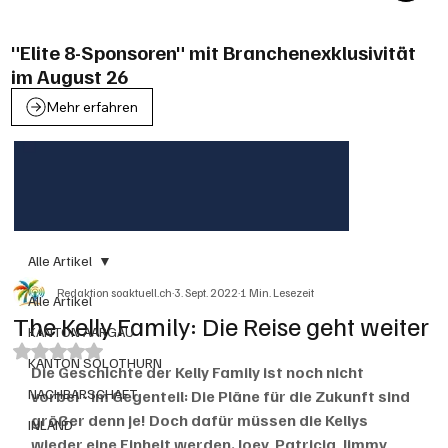
"Elite 8-Sponsoren" mit Branchenexklusivität
im August 26
Mehr erfahren
Alle Artikel
Redaktion soaktuell.ch
3. Sept. 2022
1 Min. Lesezeit
Alle Artikel
The Kelly Family: Die Reise geht weiter
KANTON AARGAU
Mit NaN von 5 Sternen bewertet.
KANTON SOLOTHURN
Die Geschichte der Kelly Family ist noch nicht 
NACHBARSCHAFT
vorbei - im Gegenteil: Die Pläne für die Zukunft sind 
größer denn je! Doch dafür müssen die Kellys 
INLAND
wieder eine Einheit werden. Joey, Patricia, Jimmy, 