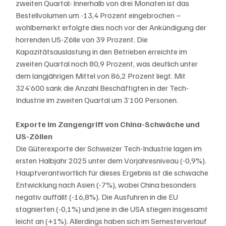
zweiten Quartal: Innerhalb von drei Monaten ist das 
Bestellvolumen um -13,4 Prozent eingebrochen – 
wohlbemerkt erfolgte dies noch vor der Ankündigung der 
horrenden US-Zölle von 39 Prozent. Die 
Kapazitätsauslastung in den Betrieben erreichte im 
zweiten Quartal noch 80,9 Prozent, was deutlich unter 
dem langjährigen Mittel von 86,2 Prozent liegt. Mit 
324’600 sank die Anzahl Beschäftigten in der Tech-
Industrie im zweiten Quartal um 3’100 Personen.  
Exporte im Zangengriff von China-Schwäche und 
US-Zöllen
Die Güterexporte der Schweizer Tech-Industrie lagen im 
ersten Halbjahr 2025 unter dem Vorjahresniveau (-0,9%). 
Hauptverantwortlich für dieses Ergebnis ist die schwache 
Entwicklung nach Asien (-7%), wobei China besonders 
negativ auffällt (-16,8%). Die Ausfuhren in die EU 
stagnierten (-0,1%) und jene in die USA stiegen insgesamt 
leicht an (+1%). Allerdings haben sich im Semesterverlauf 