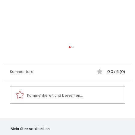
Kommentare
0.0 / 5 (0)
Kommentieren und bewerten...
Spürnasen im Dauereinsatz: Der Aargau ist
die Schweizer Hochburg der Polizeihunde
Mehr über soaktuell.ch