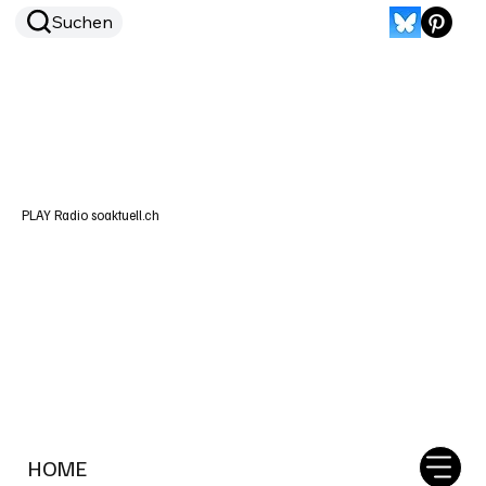
Suchen
PLAY Radio soaktuell.ch
HOME