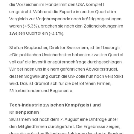
die Vorzeichen im Handel mit den USA komplett 
umgedreht. Während die Exporte im ersten Quartal im 
Vergleich zur Vorjahresperiode noch kräftig angestiegen 
waren (+5,3%), brachen sie nach den Zollandrohungen im 
zweiten Quartal ein (-3,1%).  
Stefan Brupbacher, Direktor Swissmem, ist tief besorgt: 
«Die politischen Unsicherheiten haben im zweiten Quartal 
voll auf die Investitionsgüternachfrage durchgeschlagen. 
Wir befinden uns in einem gefährlichen Abwärtsstrudel, 
dessen Sogwirkung durch die US-Zölle nun noch verstärkt 
wird. Das ist dramatisch für die betroffenen Firmen, 
Mitarbeitenden und Regionen.»    
Tech-Industrie zwischen Kampfgeist und 
Krisenplänen
Swissmem hat nach dem 7. August eine Umfrage unter 
den Mitgliedfirmen durchgeführt. Die Ergebnisse zeigen, 
dass die grössten Belastungsfaktoren der starke Franken 