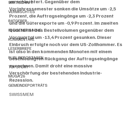
verschlechtert. Gegenüber dem 
WIRTSCHAFT
Vorjahressemester sanken die Umsätze um -2,5 
VERMISCHTES
Prozent, die Auftragseingänge um -2,3 Prozent 
RATGEBER
und die Güterexporte um -0,9 Prozent. Im zweiten 
Quartal ist das Bestellvolumen gegenüber dem 
IN EIGENER SACHE
Vorquartal um -13,4 Prozent gesunken. Dieser 
KOMMENTARE
Einbruch erfolgte noch vor dem US-Zollhammer. Es 
LESERBRIEFE
ist also in den kommenden Monaten mit einem 
PUBLIREPORTAGEN
beschleunigten Rückgang der Auftragseingänge 
zu rechnen. Damit droht eine massive 
TOPSTORY
Verschärfung der bestehenden Industrie-
MUGA'26
Rezession.
GEMEINDEPORTRÄTS
SWISSMEM