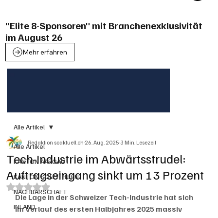
"Elite 8-Sponsoren" mit Branchenexklusivität
im August 26
Mehr erfahren
Alle Artikel
Redaktion soaktuell.ch
26. Aug. 2025
3 Min. Lesezeit
Alle Artikel
Tech-Industrie im Abwärtsstrudel:
KANTON AARGAU
Auftragseingang sinkt um 13 Prozent
KANTON SOLOTHURN
Mit NaN von 5 Sternen bewertet.
NACHBARSCHAFT
Die Lage in der Schweizer Tech-Industrie hat sich 
INLAND
im Verlauf des ersten Halbjahres 2025 massiv 