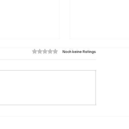
Mit 0 von 5 Sternen bewertet.
Noch keine Ratings
n: Diensthund Konan
Neues Schuljahr begin
zwei mutmassliche
Das ändert sich im A
cher aus Algerien auf