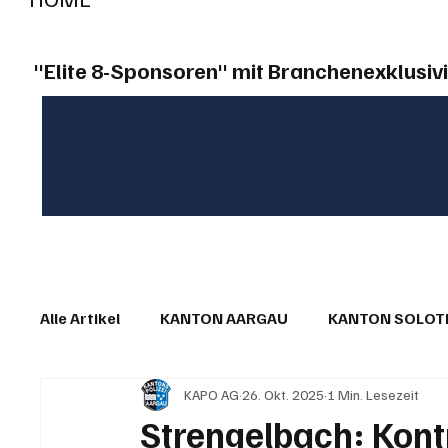
"Elite 8-Sponsoren" mit Branchenexklusivi
Alle Artikel
KANTON AARGAU
KANTON SOLO
KAPO AG
26. Okt. 2025
1 Min. Lesezeit
IN EIGENER SACHE
KOMMENTARE
LESER
Strengelbach: Kont