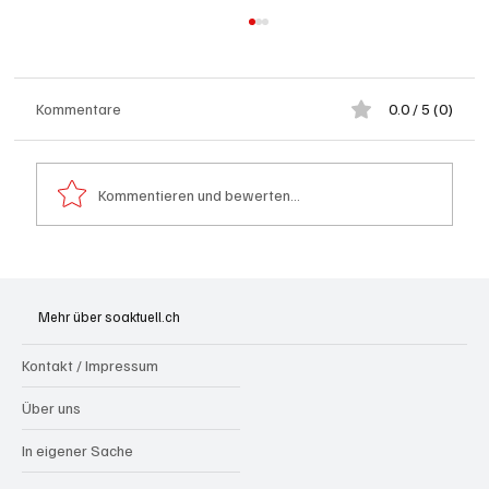
Kommentare
0.0 / 5 (0)
Kommentieren und bewerten...
Kölliken: 66-jähriger E-Roller-Fahrer bei
Kollision mit Auto tödlich verletzt
Mehr über soaktuell.ch
Kontakt / Impressum
Über uns
In eigener Sache