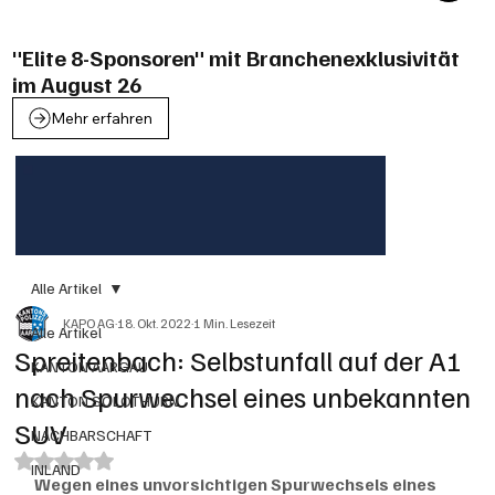
"Elite 8-Sponsoren" mit Branchenexklusivität
im August 26
Mehr erfahren
Alle Artikel
KAPO AG
18. Okt. 2022
1 Min. Lesezeit
Alle Artikel
Spreitenbach: Selbstunfall auf der A1
KANTON AARGAU
nach Spurwechsel eines unbekannten
KANTON SOLOTHURN
SUV
NACHBARSCHAFT
Mit NaN von 5 Sternen bewertet.
INLAND
Wegen eines unvorsichtigen Spurwechsels eines 