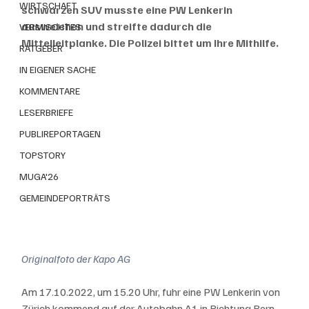
WIRTSCHAFT
schwarzen SUV musste eine PW Lenkerin 
ausweichen und streifte dadurch die 
VERMISCHTES
Mittelleitplanke. Die Polizei bittet um Ihre Mithilfe.
RATGEBER
IN EIGENER SACHE
KOMMENTARE
LESERBRIEFE
PUBLIREPORTAGEN
TOPSTORY
MUGA'26
GEMEINDEPORTRÄTS
Originalfoto der Kapo AG
Am 17.10.2022, um 15.20 Uhr, fuhr eine PW Lenkerin von 
Zürich kommend auf der Autobahn A1 in Richtung Bern. 