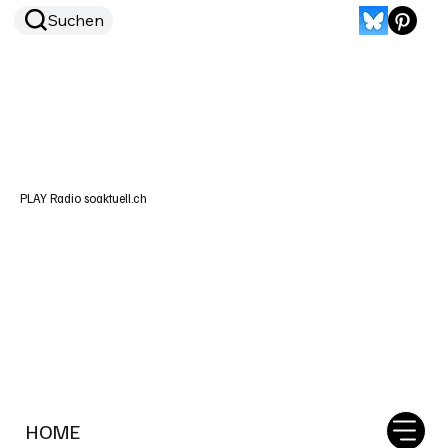
Suchen
PLAY Radio soaktuell.ch
HOME