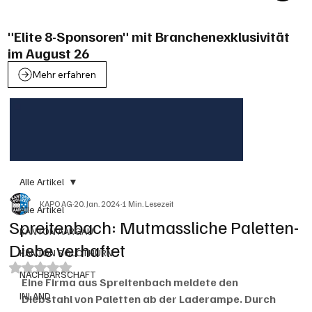
"Elite 8-Sponsoren" mit Branchenexklusivität
im August 26
Mehr erfahren
Alle Artikel
KAPO AG
20. Jan. 2024
1 Min. Lesezeit
Alle Artikel
Spreitenbach: Mutmassliche Paletten-
KANTON AARGAU
Diebe verhaftet
KANTON SOLOTHURN
Mit NaN von 5 Sternen bewertet.
NACHBARSCHAFT
Eine Firma aus Spreitenbach meldete den 
INLAND
Diebstahl von Paletten ab der Laderampe. Durch 