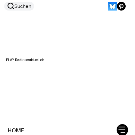
Suchen
PLAY Radio soaktuell.ch
HOME