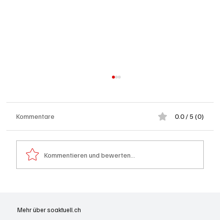
Kommentare
0.0 / 5 (0)
Kommentieren und bewerten...
Kölliken: 66-jähriger E-Roller-Fahrer bei
Kollision mit Auto tödlich verletzt
Mehr über soaktuell.ch