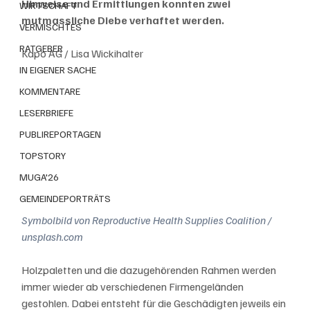
Hinweise und Ermittlungen konnten zwei 
WIRTSCHAFT
mutmassliche Diebe verhaftet werden.
VERMISCHTES
RATGEBER
Kapo AG / Lisa Wickihalter
IN EIGENER SACHE
KOMMENTARE
LESERBRIEFE
PUBLIREPORTAGEN
TOPSTORY
MUGA'26
GEMEINDEPORTRÄTS
Symbolbild von Reproductive Health Supplies Coalition / 
unsplash.com
Holzpaletten und die dazugehörenden Rahmen werden 
immer wieder ab verschiedenen Firmengeländen 
gestohlen. Dabei entsteht für die Geschädigten jeweils ein 