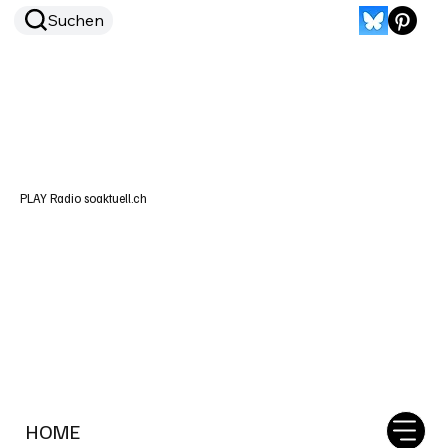
Suchen
PLAY Radio soaktuell.ch
HOME