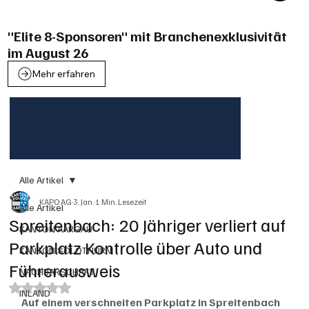
"Elite 8-Sponsoren" mit Branchenexklusivität
im August 26
Mehr erfahren
Alle Artikel
KAPO AG
3. Jan.
1 Min. Lesezeit
Alle Artikel
Spreitenbach: 20 Jähriger verliert auf
KANTON AARGAU
Parkplatz Kontrolle über Auto und
KANTON SOLOTHURN
Führerausweis
NACHBARSCHAFT
Mit NaN von 5 Sternen bewertet.
INLAND
Auf einem verschneiten Parkplatz in Spreitenbach 