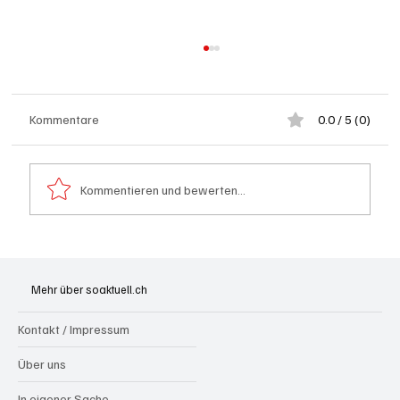
Kommentare
0.0 / 5 (0)
Kommentieren und bewerten...
Spürnasen im Dauereinsatz: Der Aargau ist
die Schweizer Hochburg der Polizeihunde
Mehr über soaktuell.ch
Kontakt / Impressum
Über uns
In eigener Sache