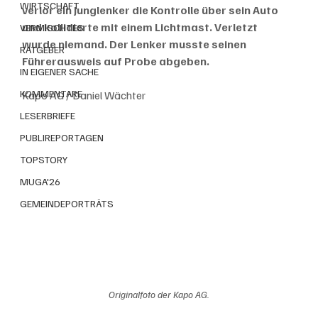
WIRTSCHAFT
verlor ein Junglenker die Kontrolle über sein Auto 
und kollidierte mit einem Lichtmast. Verletzt 
VERMISCHTES
wurde niemand. Der Lenker musste seinen 
RATGEBER
Führerausweis auf Probe abgeben.
IN EIGENER SACHE
KOMMENTARE
Kapo AG / Daniel Wächter
LESERBRIEFE
PUBLIREPORTAGEN
TOPSTORY
MUGA'26
GEMEINDEPORTRÄTS
Originalfoto der Kapo AG.