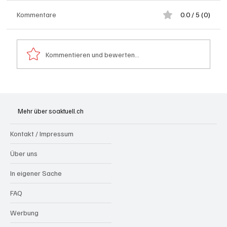
Kommentare
0.0 / 5 (0)
Kommentieren und bewerten...
Kölliken: 66-jähriger E-Roller-Fahrer bei
Kollision mit Auto tödlich verletzt
Mehr über soaktuell.ch
Kontakt / Impressum
Über uns
In eigener Sache
FAQ
Werbung