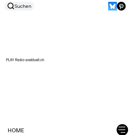
Suchen
PLAY Radio soaktuell.ch
HOME