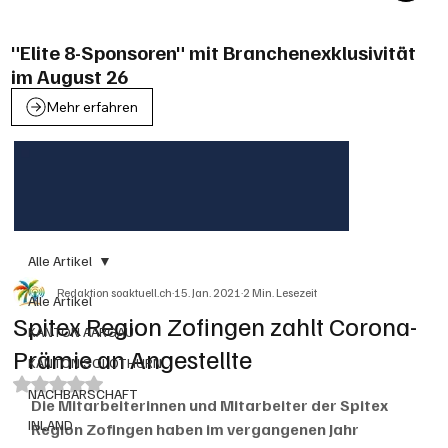
"Elite 8-Sponsoren" mit Branchenexklusivität
im August 26
Mehr erfahren
Alle Artikel
Redaktion soaktuell.ch
15. Jan. 2021
2 Min. Lesezeit
Alle Artikel
Spitex Region Zofingen zahlt Corona-
KANTON AARGAU
Prämie an Angestellte
KANTON SOLOTHURN
Mit NaN von 5 Sternen bewertet.
NACHBARSCHAFT
Die Mitarbeiterinnen und Mitarbeiter der Spitex 
INLAND
Region Zofingen haben im vergangenen Jahr 