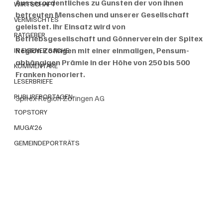
Ausserordentliches zu Gunsten der von ihnen 
WIRTSCHAFT
betreuten Menschen und unserer Gesellschaft 
VERMISCHTES
geleistet. Ihr Einsatz wird von 
RATGEBER
Betriebsgesellschaft und Gönnerverein der Spitex 
Region Zofingen mit einer einmaligen, Pensum-
IN EIGENER SACHE
abhängigen Prämie in der Höhe von 250 bis 500 
KOMMENTARE
Franken honoriert. 
LESERBRIEFE
PUBLIREPORTAGEN
Spitex Region Zofingen AG
TOPSTORY
MUGA'26
GEMEINDEPORTRÄTS