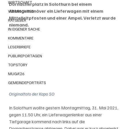
WIRTSCHAFT
Dornacherplatz in Solothurn bei einem 
Abbiegemanöver ein Lieferwagen mit einem 
VERMISCHTES
Mittelleitpfosten und einer Ampel. Verletzt wurde 
RATGEBER
niemand.
IN EIGENER SACHE
KOMMENTARE
LESERBRIEFE
PUBLIREPORTAGEN
TOPSTORY
MUGA'26
GEMEINDEPORTRÄTS
Originalfoto der Kapo SO
In Solothurn wollte gestern Montagmittag, 31. Mai 2021, 
gegen 11.50 Uhr, ein Lieferwagenlenker aus einer 
Tiefgarage kommend nach links auf die 
Dornacherstrasse abbiegen. Dabei war er kurz abgelenkt 