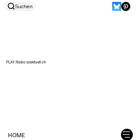
Suchen
PLAY Radio soaktuell.ch
HOME