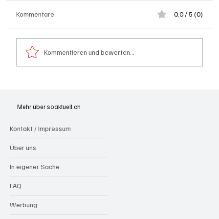
Kommentare
0.0 / 5 (0)
Kommentieren und bewerten...
Goldenes Viereck: Wie Aargau und
Solothurn den Schweizer Transit-Jackpot
Mehr über soaktuell.ch
nutzen
Kontakt / Impressum
Über uns
In eigener Sache
FAQ
Werbung