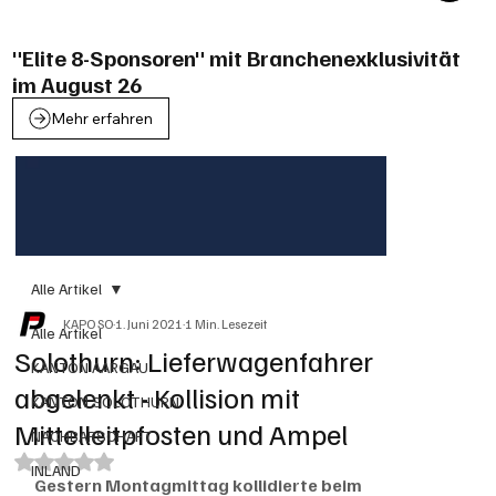
"Elite 8-Sponsoren" mit Branchenexklusivität
im August 26
Mehr erfahren
Alle Artikel
KAPO SO
1. Juni 2021
1 Min. Lesezeit
Alle Artikel
Solothurn: Lieferwagenfahrer
KANTON AARGAU
abgelenkt - Kollision mit
KANTON SOLOTHURN
Mittelleitpfosten und Ampel
NACHBARSCHAFT
Mit NaN von 5 Sternen bewertet.
INLAND
Gestern Montagmittag kollidierte beim 