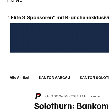
"Elite 8-Sponsoren" mit Branchenexklusivi
Alle Artikel
KANTON AARGAU
KANTON SOLO
KAPO SO
26. Mai 2021
1 Min. Lesezeit
IN EIGENER SACHE
KOMMENTARE
LESER
Solothurn: Bankom