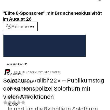
"Elite 8-Sponsoren" mit Branchenexklusivität
im August 26
Mehr erfahren
Alle Artikel
KAPO SO
27. Apr. 2022
1 Min. Lesezeit
Alle Artikel
Solothurn: «alibi'22» – Publikumstag
KANTON AARGAU
der Kantonspolizei Solothurn mit
KANTON SOLOTHURN
vielen Attraktionen
NACHBARSCHAFT
Mit NaN von 5 Sternen bewertet.
INLAND
In und um die Rythalle in Solothurn 