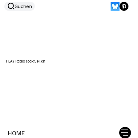
Suchen
PLAY Radio soaktuell.ch
HOME