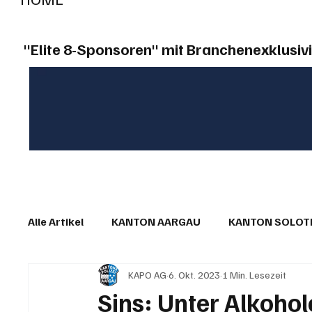
"Elite 8-Sponsoren" mit Branchenexklusivi
Alle Artikel
KANTON AARGAU
KANTON SOLO
KAPO AG
6. Okt. 2023
1 Min. Lesezeit
IN EIGENER SACHE
KOMMENTARE
LESER
Sins: Unter Alkoho