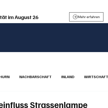
tät im August 26
Mehr erfahren
THURN
NACHBARSCHAFT
INLAND
WIRTSCHAF
BRIEFE
PUBLIREPORTAGEN
TOPSTORY
MUGA'
leinfluss Strassenlampe