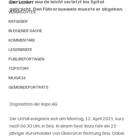
Der Lenker wurde leicht verletzt ins Spital 
WIRTSCHAFT
gebracht. Den Führerausweis musste er abgeben.
VERMISCHTES
RATGEBER
IN EIGENER SACHE
KOMMENTARE
LESERBRIEFE
PUBLIREPORTAGEN
TOPSTORY
MUGA'26
GEMEINDEPORTRÄTS
Originalfoto der Kapo AG
Der Unfall ereignete sich am Montag, 12. April 2021, kurz 
nach 06.30 Uhr, in Sins. In einem Seat Ibiza fuhr ein 22-
jähriger Automobilist von Oberrüti in Richtung Sins. Dabei 