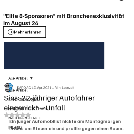
"Elite 8-Sponsoren" mit Branchenexklusivität
im August 26
Mehr erfahren
Alle Artikel
KAPO AG
13. Apr. 2021
1 Min. Lesezeit
Alle Artikel
Sins: 22-jähriger Autofahrer
KANTON AARGAU
eingenickt – Unfall
KANTON SOLOTHURN
Mit NaN von 5 Sternen bewertet.
NACHBARSCHAFT
Ein junger Automobilist nickte am Montagmorgen 
INLAND
in Sins am Steuer ein und prallte gegen einen Baum. 