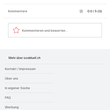
Kommentare
0.0 / 5 (0)
Kommentieren und bewerten...
Spürnasen im Dauereinsatz: Der Aargau ist
die Schweizer Hochburg der Polizeihunde
Mehr über soaktuell.ch
Kontakt / Impressum
Über uns
In eigener Sache
FAQ
Werbung