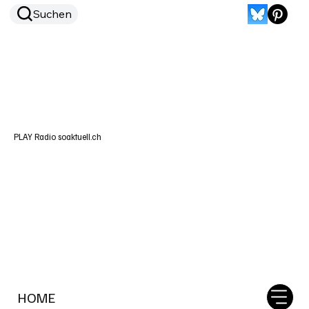
Suchen
PLAY Radio soaktuell.ch
HOME