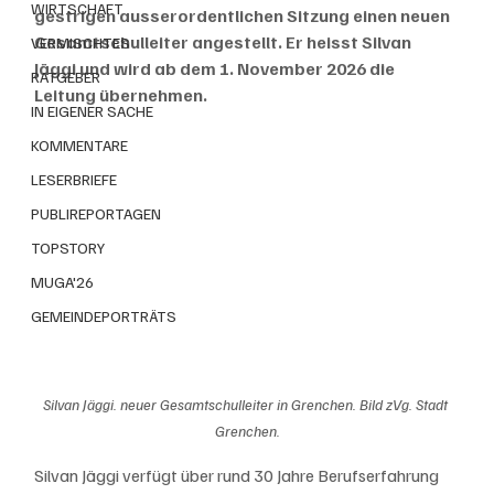
WIRTSCHAFT
gestrigen ausserordentlichen Sitzung einen neuen 
Gesamtschulleiter angestellt. Er heisst Silvan 
VERMISCHTES
Jäggi und wird ab dem 1. November 2026 die 
RATGEBER
Leitung übernehmen.
IN EIGENER SACHE
KOMMENTARE
LESERBRIEFE
PUBLIREPORTAGEN
TOPSTORY
MUGA'26
GEMEINDEPORTRÄTS
Silvan Jäggi. neuer Gesamtschulleiter in Grenchen. Bild zVg. Stadt 
Grenchen.
Silvan Jäggi verfügt über rund 30 Jahre Berufserfahrung 