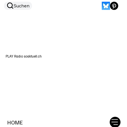
Suchen
PLAY Radio soaktuell.ch
HOME