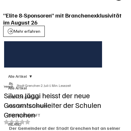
"Elite 8-Sponsoren" mit Branchenexklusivität
im August 26
Mehr erfahren
Alle Artikel
Stadt Grenchen
2. Juli
1 Min. Lesezeit
Alle Artikel
Silvan Jäggi heisst der neue
KANTON AARGAU
Gesamtschulleiter der Schulen
KANTON SOLOTHURN
Grenchen
NACHBARSCHAFT
Mit NaN von 5 Sternen bewertet.
INLAND
Der Gemeinderat der Stadt Grenchen hat an seiner 