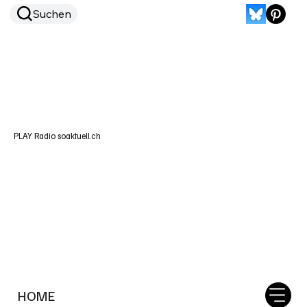
Suchen
PLAY Radio soaktuell.ch
HOME