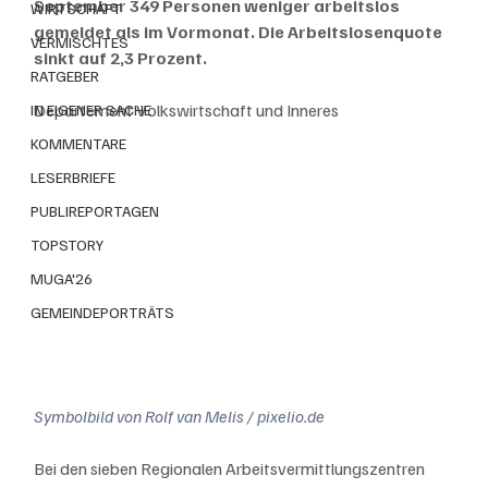
September 349 Personen weniger arbeitslos 
WIRTSCHAFT
gemeldet als im Vormonat. Die Arbeitslosenquote 
VERMISCHTES
sinkt auf 2,3 Prozent.
RATGEBER
Departement Volkswirtschaft und Inneres
IN EIGENER SACHE
KOMMENTARE
LESERBRIEFE
PUBLIREPORTAGEN
TOPSTORY
MUGA'26
GEMEINDEPORTRÄTS
Symbolbild von Rolf van Melis / pixelio.de
Bei den sieben Regionalen Arbeitsvermittlungszentren 