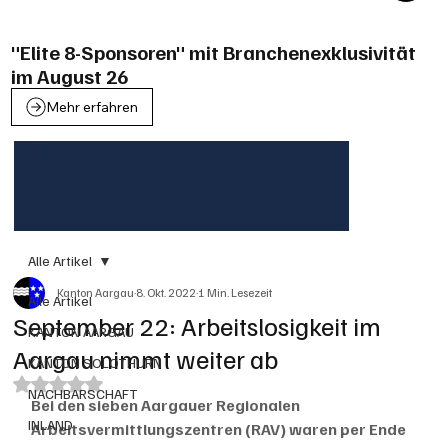
"Elite 8-Sponsoren" mit Branchenexklusivität
im August 26
Mehr erfahren
Alle Artikel
Kanton Aargau
8. Okt. 2022
1 Min. Lesezeit
Alle Artikel
September 22: Arbeitslosigkeit im
KANTON AARGAU
Aargau nimmt weiter ab
KANTON SOLOTHURN
Mit NaN von 5 Sternen bewertet.
NACHBARSCHAFT
Bei den sieben Aargauer Regionalen 
INLAND
Arbeitsvermittlungszentren (RAV) waren per Ende 