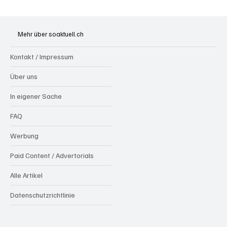
Badi Seengen: 62-jährige Frau von
Badegast tätlich angegriffen (Zeugen
Mehr über soaktuell.ch
gesucht)
Kontakt / Impressum
Über uns
In eigener Sache
FAQ
Werbung
Paid Content / Advertorials
Alle Artikel
Datenschutzrichtlinie