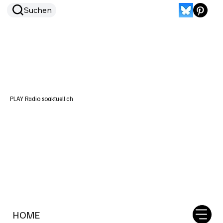
Suchen
PLAY Radio soaktuell.ch
HOME