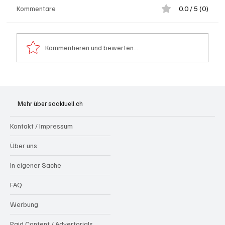
Kommentare
0.0 / 5 (0)
Kommentieren und bewerten...
Aargau: Barbara Borer-Mathys soll SVP-
Ständeratskandidatin werden
Mehr über soaktuell.ch
Kontakt / Impressum
Über uns
In eigener Sache
FAQ
Werbung
Paid Content / Advertorials