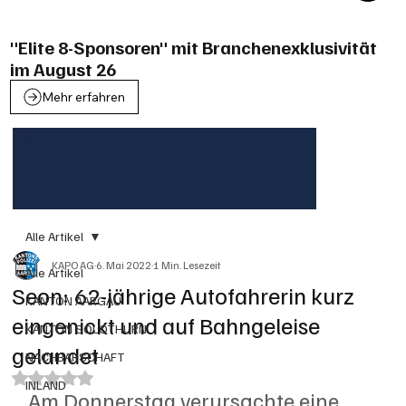
"Elite 8-Sponsoren" mit Branchenexklusivität
im August 26
Mehr erfahren
Alle Artikel
KAPO AG
6. Mai 2022
1 Min. Lesezeit
Alle Artikel
Seon: 62-jährige Autofahrerin kurz
KANTON AARGAU
eingenickt und auf Bahngeleise
KANTON SOLOTHURN
gelandet
NACHBARSCHAFT
Mit NaN von 5 Sternen bewertet.
INLAND
Am Donnerstag verursachte eine 