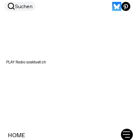
Suchen
PLAY Radio soaktuell.ch
HOME