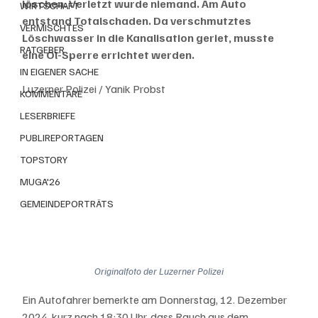
löschen. Verletzt wurde niemand. Am Auto 
WIRTSCHAFT
entstand Totalschaden. Da verschmutztes 
VERMISCHTES
Löschwasser in die Kanalisation geriet, musste 
RATGEBER
eine Öl-Sperre errichtet werden.
IN EIGENER SACHE
Luzerner Polizei / Yanik Probst
KOMMENTARE
LESERBRIEFE
PUBLIREPORTAGEN
TOPSTORY
MUGA'26
GEMEINDEPORTRÄTS
Originalfoto der Luzerner Polizei
Ein Autofahrer bemerkte am Donnerstag, 12. Dezember 
2024, kurz nach 18:30 Uhr, dass Rauch aus dem 