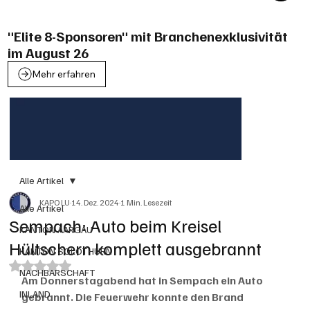
"Elite 8-Sponsoren" mit Branchenexklusivität
im August 26
Mehr erfahren
Alle Artikel
KAPO LU
14. Dez. 2024
1 Min. Lesezeit
Alle Artikel
Sempach: Auto beim Kreisel
KANTON AARGAU
Hültschern komplett ausgebrannt
KANTON SOLOTHURN
Mit NaN von 5 Sternen bewertet.
NACHBARSCHAFT
Am Donnerstagabend hat in Sempach ein Auto 
INLAND
gebrannt. Die Feuerwehr konnte den Brand 