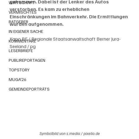
gekommen. Dabei ist der Lenker des Autos 
WIRTSCHAFT
verstorben. Es kam zu erheblichen 
VERMISCHTES
Einschränkungen im Bahnverkehr. Die Ermittlungen 
RATGEBER
wurden aufgenommen.
IN EIGENER SACHE
Kapo BE / Regionale Staatsanwaltschaft Berner Jura-
KOMMENTARE
Seeland / pg
LESERBRIEFE
PUBLIREPORTAGEN
TOPSTORY
MUGA'26
GEMEINDEPORTRÄTS
Symbolbild von s.media / pixelio.de