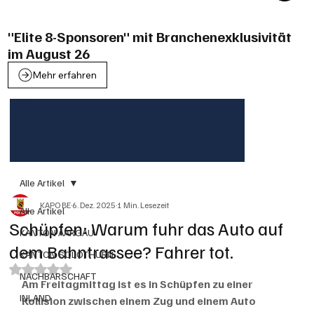
"Elite 8-Sponsoren" mit Branchenexklusivität
im August 26
Mehr erfahren
Alle Artikel
KAPO BE
6. Dez. 2025
1 Min. Lesezeit
Alle Artikel
Schüpfen: Warum fuhr das Auto auf
KANTON AARGAU
dem Bahntrassee? Fahrer tot.
KANTON SOLOTHURN
Mit NaN von 5 Sternen bewertet.
NACHBARSCHAFT
Am Freitagmittag ist es in Schüpfen zu einer 
INLAND
Kollision zwischen einem Zug und einem Auto 