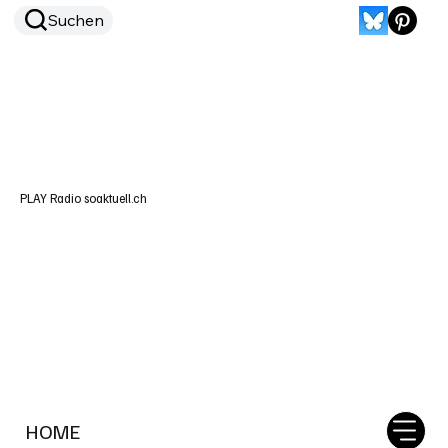
Suchen
PLAY Radio soaktuell.ch
HOME