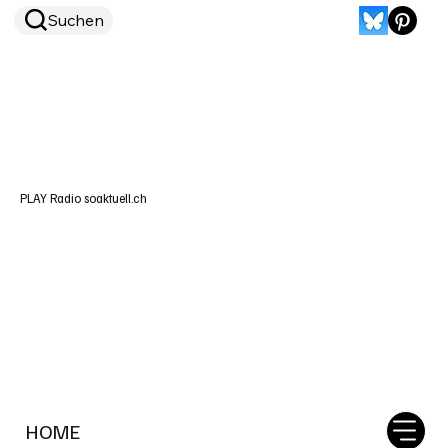
Suchen
PLAY Radio soaktuell.ch
HOME