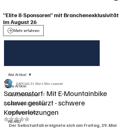
"Elite 8-Sponsoren" mit Branchenexklusivität
im August 26
Mehr erfahren
Alle Artikel
KAPO AG
31. Mai
1 Min. Lesezeit
Alle Artikel
Sarmenstorf: Mit E-Mountainbike
KANTON AARGAU
schwer gestürzt - schwere
KANTON SOLOTHURN
Kopfverletzungen
NACHBARSCHAFT
Mit NaN von 5 Sternen bewertet.
INLAND
Der Selbstunfall ereignete sich am Freitag, 29. Mai 