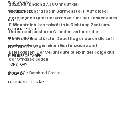
WIRTSCHAFT
2026, kurz nach 17.30 Uhr auf der 
Niesenbergstrasse in Sarmenstorf. Auf dieser 
VERMISCHTES
abfallenden Quartierstrasse fuhr der Lenker eines 
RATGEBER
E-Mountainbikes talwärts in Richtung Zentrum. 
IN EIGENER SACHE
Unter noch unklaren Gründen verlor er die 
KOMMENTARE
Kontrolle und stürzte. Dabei flog er durch die Luft 
und prallte gegen einen Gartenzaun samt 
LESERBRIEFE
Briefkasten. Der Verunfallte blieb in der Folge auf 
PUBLIREPORTAGEN
der Strasse liegen.
TOPSTORY
Kapo AG / Bernhard Graser
MUGA'26
GEMEINDEPORTRÄTS