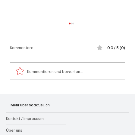
Kommentare
0.0 / 5 (0)
Kommentieren und bewerten...
Spürnasen im Dauereinsatz: Der Aargau ist
die Schweizer Hochburg der Polizeihunde
Mehr über soaktuell.ch
Kontakt / Impressum
Über uns