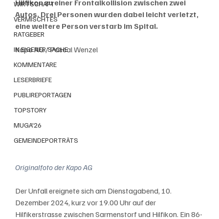
Hilfikon zu einer Frontalkollision zwischen zwei 
WIRTSCHAFT
Autos. Drei Personen wurden dabei leicht verletzt, 
VERMISCHTES
eine weitere Person verstarb im Spital.
RATGEBER
Kapo AG / Pascal Wenzel
IN EIGENER SACHE
KOMMENTARE
LESERBRIEFE
PUBLIREPORTAGEN
TOPSTORY
MUGA'26
GEMEINDEPORTRÄTS
Originalfoto der Kapo AG
Der Unfall ereignete sich am Dienstagabend, 10. 
Dezember 2024, kurz vor 19.00 Uhr auf der 
Hilfikerstrasse zwischen Sarmenstorf und Hilfikon. Ein 86-