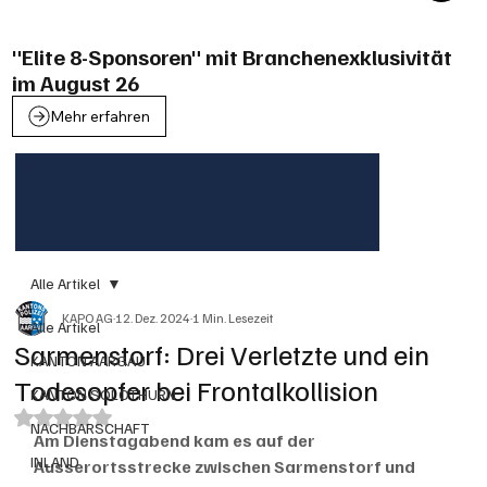
"Elite 8-Sponsoren" mit Branchenexklusivität
im August 26
Mehr erfahren
Alle Artikel
KAPO AG
12. Dez. 2024
1 Min. Lesezeit
Alle Artikel
Sarmenstorf: Drei Verletzte und ein
KANTON AARGAU
Todesopfer bei Frontalkollision
KANTON SOLOTHURN
Mit NaN von 5 Sternen bewertet.
NACHBARSCHAFT
Am Dienstagabend kam es auf der 
INLAND
Ausserortsstrecke zwischen Sarmenstorf und 