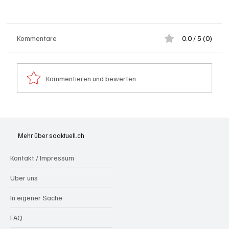
Kommentare
0.0 / 5 (0)
Kommentieren und bewerten...
Kölliken: 66-jähriger E-Roller-Fahrer bei
Kollision mit Auto tödlich verletzt
Mehr über soaktuell.ch
Kontakt / Impressum
Über uns
In eigener Sache
FAQ