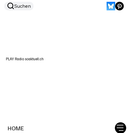
Suchen
PLAY Radio soaktuell.ch
HOME