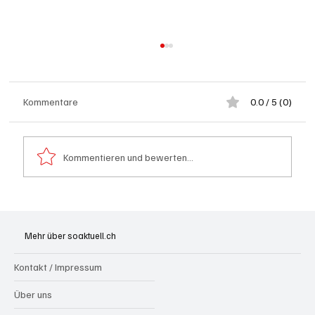
Kommentare
0.0 / 5 (0)
Kommentieren und bewerten...
Badi Seengen: 62-jährige Frau von
Badegast tätlich angegriffen (Zeugen
Mehr über soaktuell.ch
gesucht)
Kontakt / Impressum
Über uns