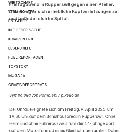
WIRTSCHAFT
Freitagabend in Rupperswil gegen einen Pfeiler. 
Dabei zog er sich erhebliche Kopfverletzungen zu 
VERMISCHTES
und befindet sich im Spital.
RATGEBER
IN EIGENER SACHE
KOMMENTARE
LESERBRIEFE
PUBLIREPORTAGEN
TOPSTORY
MUGA'26
GEMEINDEPORTRÄTS
Symbolbild von Pambieni / pixelio.de
Der Unfall ereignete sich am Freitag, 9. April 2021, um 
19.30 Uhr auf dem Schulhausareal in Rupperswil. Ohne 
Helm und ohne Führerausweis fuhr der 14-Jährige dort 
auf dem Motorfahrrad eines Gleichaltrigen umher. Dabei 