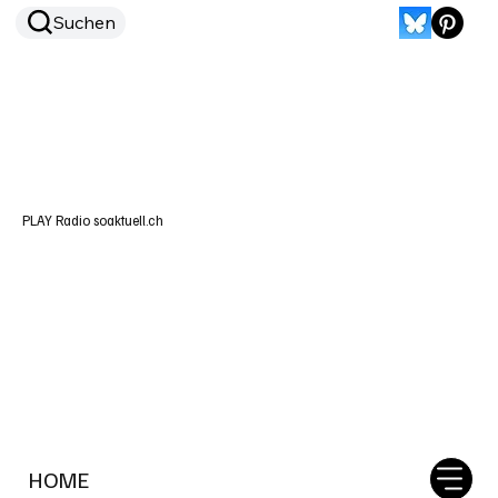
Suchen
PLAY Radio soaktuell.ch
HOME