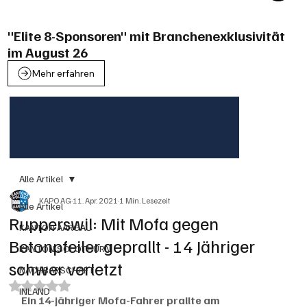
"Elite 8-Sponsoren" mit Branchenexklusivität
im August 26
Mehr erfahren
Alle Artikel
KAPO AG
11. Apr. 2021
1 Min. Lesezeit
Alle Artikel
Rupperswil: Mit Mofa gegen
KANTON AARGAU
Betonpfeiler geprallt - 14 Jähriger
KANTON SOLOTHURN
schwer verletzt
NACHBARSCHAFT
Mit NaN von 5 Sternen bewertet.
INLAND
Ein 14-jähriger Mofa-Fahrer prallte am 