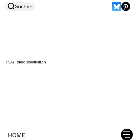
Suchen
PLAY Radio soaktuell.ch
HOME