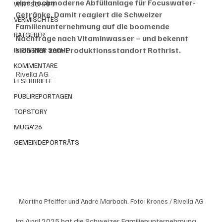
eine hochmoderne Abfüllanlage für Focuswater-
WIRTSCHAFT
Getränke. Damit reagiert die Schweizer 
VERMISCHTES
Familienunternehmung auf die boomende 
RATGEBER
Nachfrage nach Vitaminwasser – und bekennt 
sich klar zum Produktionsstandort Rothrist.
IN EIGENER SACHE
KOMMENTARE
Rivella AG
LESERBRIEFE
PUBLIREPORTAGEN
TOPSTORY
MUGA'26
GEMEINDEPORTRÄTS
Martina Pfeiffer und André Marbach. Foto: Krones / Rivella AG
Im April 2025 hat die Schweizer Familienunternehmung 