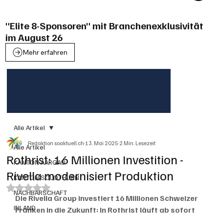
"Elite 8-Sponsoren" mit Branchenexklusivität
im August 26
Mehr erfahren
Alle Artikel
Redaktion soaktuell.ch
13. Mai 2025
2 Min. Lesezeit
Alle Artikel
Rothrist: 16 Millionen Investition -
KANTON AARGAU
Rivella modernisiert Produktion
KANTON SOLOTHURN
Mit NaN von 5 Sternen bewertet.
NACHBARSCHAFT
Die Rivella Group investiert 16 Millionen Schweizer 
INLAND
Franken in die Zukunft: In Rothrist läuft ab sofort 