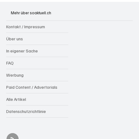
Hilfikon: Brand in Heustock führt zu
stundenlangen Löscharbeiten
Mehr über soaktuell.ch
Kontakt / Impressum
Über uns
In eigener Sache
FAQ
Werbung
Paid Content / Advertorials
Alle Artikel
Datenschutzrichtlinie