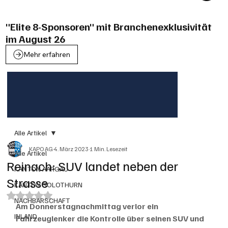
"Elite 8-Sponsoren" mit Branchenexklusivität
im August 26
Mehr erfahren
Alle Artikel
KAPO AG
4. März 2023
1 Min. Lesezeit
Alle Artikel
Reinach: SUV landet neben der
KANTON AARGAU
Strasse
KANTON SOLOTHURN
Mit NaN von 5 Sternen bewertet.
NACHBARSCHAFT
Am Donnerstagnachmittag verlor ein 
INLAND
Fahrzeuglenker die Kontrolle über seinen SUV und 