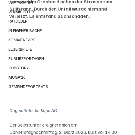
kam erst im Grasbord neben der Strasse zum 
WIRTSCHAFT
Stillstand. Durch den Unfall wurde niemand 
VERMISCHTES
verletzt. Es entstand Sachschaden.
RATGEBER
IN EIGENER SACHE
KOMMENTARE
LESERBRIEFE
PUBLIREPORTAGEN
TOPSTORY
MUGA'26
GEMEINDEPORTRÄTS
Originalfoto der Kapo AG
Der Selbstunfall ereignete sich am 
Donnerstagnachmittag, 2. März 2023, kurz vor 14.00 