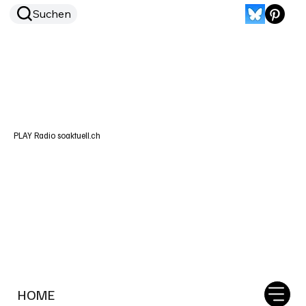
Suchen
PLAY Radio soaktuell.ch
HOME