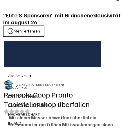
"Elite 8-Sponsoren" mit Branchenexklusivität
im August 26
Mehr erfahren
Alle Artikel
KAPO AG
27. Mai
1 Min. Lesezeit
Alle Artikel
Reinach: Coop Pronto
KANTON AARGAU
Tankstellenshop überfallen
KANTON SOLOTHURN
Mit NaN von 5 Sternen bewertet.
NACHBARSCHAFT
Mit einem Messer bewaffnet überfiel ein 
INLAND
Vermummter am frühen Mittwochmorgen einen 