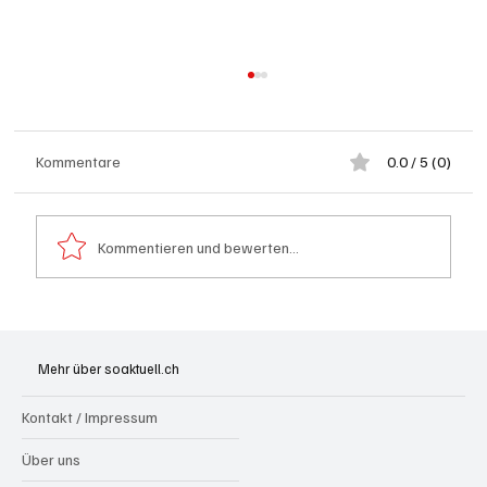
Kommentare
0.0 / 5 (0)
Kommentieren und bewerten...
Badi Seengen: 62-jährige Frau von
Badegast tätlich angegriffen (Zeugen
Mehr über soaktuell.ch
gesucht)
Kontakt / Impressum
Über uns