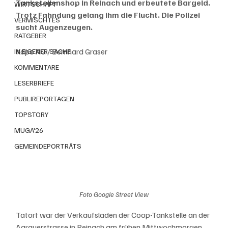
Tankstellenshop in Reinach und erbeutete Bargeld. 
WIRTSCHAFT
Trotz Fahndung gelang ihm die Flucht. Die Polizei 
VERMISCHTES
sucht Augenzeugen.
RATGEBER
Kapo AG / Bernhard Graser
IN EIGENER SACHE
KOMMENTARE
LESERBRIEFE
PUBLIREPORTAGEN
TOPSTORY
MUGA'26
GEMEINDEPORTRÄTS
Foto Google Street View
Tatort war der Verkaufsladen der Coop-Tankstelle an der 
Aarauerstrasse in Reinach am frühen Mittwochmorgen, 