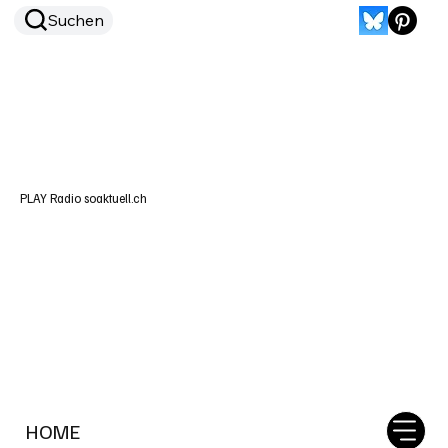
Suchen
PLAY Radio soaktuell.ch
HOME