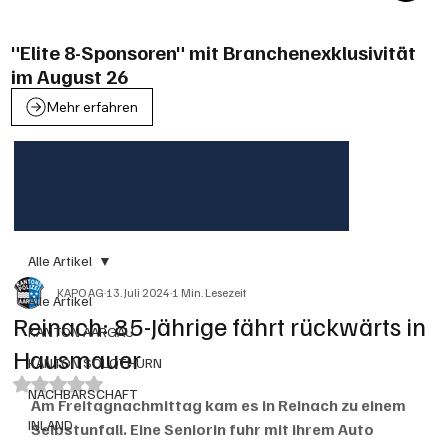
"Elite 8-Sponsoren" mit Branchenexklusivität
im August 26
Mehr erfahren
Alle Artikel
KAPO AG
13. Juli 2024
1 Min. Lesezeit
Alle Artikel
Reinach: 85-Jährige fährt rückwärts in
KANTON AARGAU
Hausmauer
KANTON SOLOTHURN
Mit NaN von 5 Sternen bewertet.
NACHBARSCHAFT
Am Freitagnachmittag kam es in Reinach zu einem 
INLAND
Selbstunfall. Eine Seniorin fuhr mit ihrem Auto 