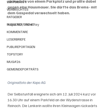
rückwärts von einem Parkplatz und prallte dabei 
WIRTSCHAFT
gegen eine Hausmauer. Sie dürfte das Brems- mit 
VERMISCHTES
dem Gaspedal verwechselt haben.
RATGEBER
Kapo AG / Aline Rey
IN EIGENER SACHE
KOMMENTARE
LESERBRIEFE
PUBLIREPORTAGEN
TOPSTORY
MUGA'26
GEMEINDEPORTRÄTS
Originalfoto der Kapo AG
Der Selbstunfall ereignete sich am 12. Juli 2024 kurz vor 
16.30 Uhr auf einem Parkfeld an der Wydenstrasse in 
Reinach. Die Lenkerin wollte ihren Kleinwagen rückwärts 