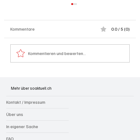
Kommentare
0.0 / 5 (0)
Kommentieren und bewerten...
Badi Seengen: 62-jährige Frau von
Badegast tätlich angegriffen (Zeugen
Mehr über soaktuell.ch
gesucht)
Kontakt / Impressum
Über uns
In eigener Sache
FAQ