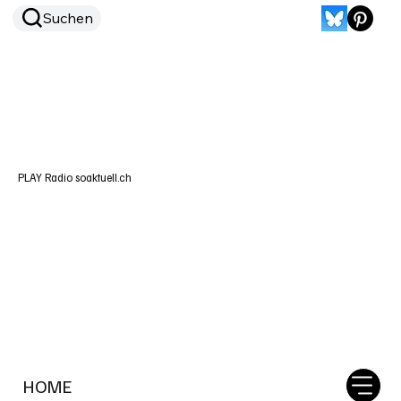
Suchen
PLAY Radio soaktuell.ch
HOME