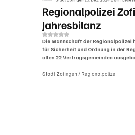
IN EIGENER SACHE
KOMMENTARE
LESER
Regionalpolizei Zof
Jahresbilanz
Mit NaN von 5 Sternen bewertet.
Die Mannschaft der Regionalpolizei 
für Sicherheit und Ordnung in der Reg
allen 22 Vertragsgemeinden ausgeba
Stadt Zofingen / Regionalpolizei