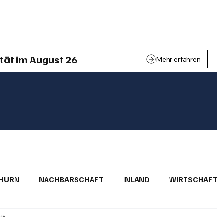
einden
Nachbarschaft
Inland
Wirtschaft
Leben
We
tät im August 26
Mehr erfahren
THURN
NACHBARSCHAFT
INLAND
WIRTSCHAF
it