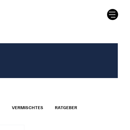
tter
Ratgeber
Leserbriefe
T
VERMISCHTES
RATGEBER