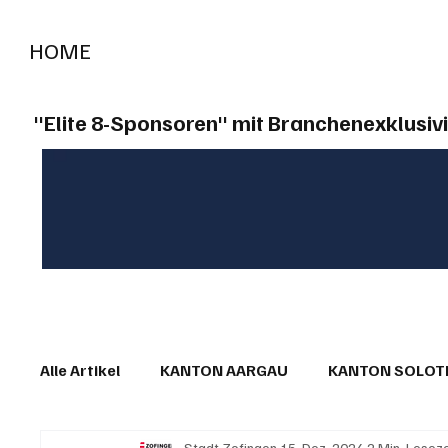
HOME
RADIO "live"
Aargau
Solothurn
Gem
"Elite 8-Sponsoren" mit Branchenexklusivi
Alle Artikel
KANTON AARGAU
KANTON SOLO
Stadt Zofingen
15. Dez. 2024
2 Min. Leseze