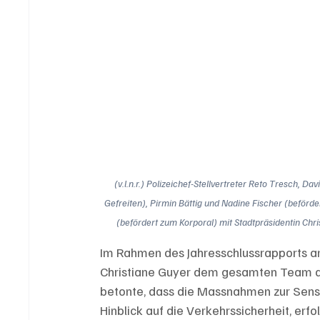
(v.l.n.r.) Polizeichef-Stellvertreter Reto Tresch, 
Gefreiten), Pirmin Bättig und Nadine Fischer (beförder
(befördert zum Korporal) mit Stadtpräsidentin Chris
Im Rahmen des Jahresschlussrapports a
Christiane Guyer dem gesamten Team der
betonte, dass die Massnahmen zur Sensi
Hinblick auf die Verkehrssicherheit, er