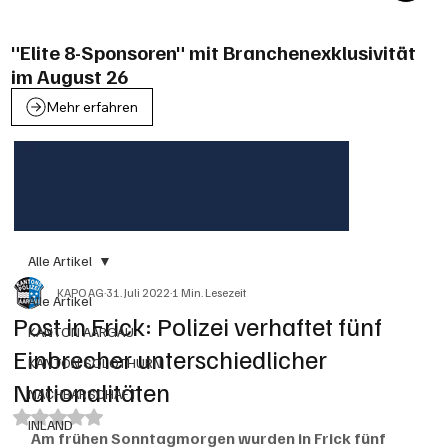
"Elite 8-Sponsoren" mit Branchenexklusivität
im August 26
Mehr erfahren
Alle Artikel
KAPO AG
31. Juli 2022
1 Min. Lesezeit
Alle Artikel
Post in Frick: Polizei verhaftet fünf
KANTON AARGAU
Einbrecher unterschiedlicher
KANTON SOLOTHURN
Nationalitäten
NACHBARSCHAFT
Mit NaN von 5 Sternen bewertet.
INLAND
Am frühen Sonntagmorgen wurden in Frick fünf 