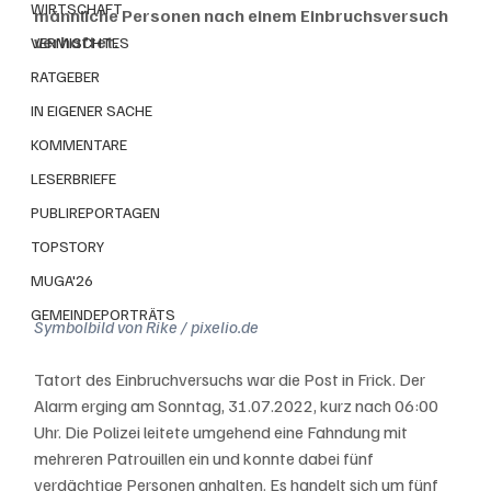
WIRTSCHAFT
männliche Personen nach einem Einbruchsversuch 
verhaftet.
VERMISCHTES
RATGEBER
IN EIGENER SACHE
KOMMENTARE
LESERBRIEFE
PUBLIREPORTAGEN
TOPSTORY
MUGA'26
GEMEINDEPORTRÄTS
Symbolbild von Rike / pixelio.de
Tatort des Einbruchversuchs war die Post in Frick. Der 
Alarm erging am Sonntag, 31.07.2022, kurz nach 06:00 
Uhr. Die Polizei leitete umgehend eine Fahndung mit 
mehreren Patrouillen ein und konnte dabei fünf 
verdächtige Personen anhalten. Es handelt sich um fünf 