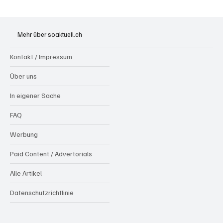
Badi Seengen: 62-jährige Frau von
Badegast tätlich angegriffen (Zeugen
Mehr über soaktuell.ch
gesucht)
Kontakt / Impressum
Über uns
In eigener Sache
FAQ
Werbung
Paid Content / Advertorials
Alle Artikel
Datenschutzrichtlinie