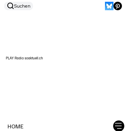
Suchen
PLAY Radio soaktuell.ch
HOME