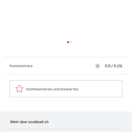
Kommentare
0.0 / 5 (0)
Kommentieren und bewerten...
Wie kleine Gratis-Online-Medien mit
Webradios die Schweizer Medienwelt
Mehr über soaktuell.ch
aufrütteln