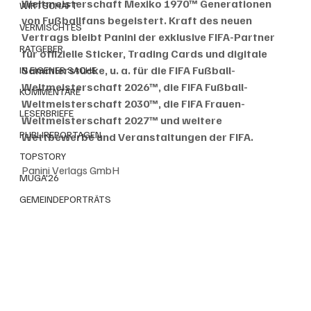
Weltmeisterschaft Mexiko 1970™ Generationen 
WIRTSCHAFT
von Fußballfans begeistert. Kraft des neuen 
VERMISCHTES
Vertrags bleibt Panini der exklusive FIFA-Partner 
RATGEBER
für offizielle Sticker, Trading Cards und digitale 
Sammlerstücke, u. a. für die FIFA Fußball-
IN EIGENER SACHE
Weltmeisterschaft 2026™, die FIFA Fußball-
KOMMENTARE
Weltmeisterschaft 2030™, die FIFA Frauen-
LESERBRIEFE
Weltmeisterschaft 2027™ und weitere 
PUBLIREPORTAGEN
Wettbewerbe und Veranstaltungen der FIFA.
TOPSTORY
Panini Verlags GmbH
MUGA'26
GEMEINDEPORTRÄTS