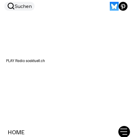
Suchen
PLAY Radio soaktuell.ch
HOME