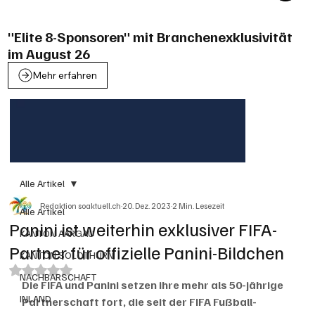
"Elite 8-Sponsoren" mit Branchenexklusivität
im August 26
Mehr erfahren
Alle Artikel
Redaktion soaktuell.ch
20. Dez. 2023
2 Min. Lesezeit
Alle Artikel
Panini ist weiterhin exklusiver FIFA-
KANTON AARGAU
Partner für offizielle Panini-Bildchen
KANTON SOLOTHURN
Mit NaN von 5 Sternen bewertet.
NACHBARSCHAFT
Die FIFA und Panini setzen ihre mehr als 50-jährige 
INLAND
Partnerschaft fort, die seit der FIFA Fußball-