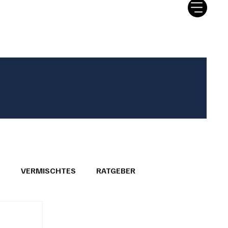
tter
Ratgeber
Leserbriefe
T
VERMISCHTES
RATGEBER
26
GEMEINDEPORTRÄTS