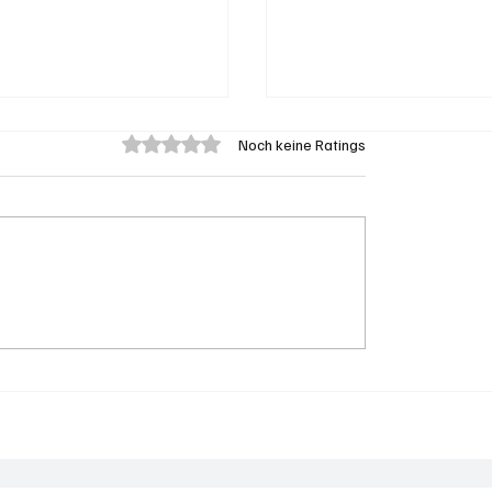
Mit 0 von 5 Sternen bewertet.
Noch keine Ratings
eengen: 62-jährige
Aargau: Barbara Bore
on Badegast tätlich
Mathys soll SVP-
iffen (Zeugen
Ständeratskandidati
t)
werden