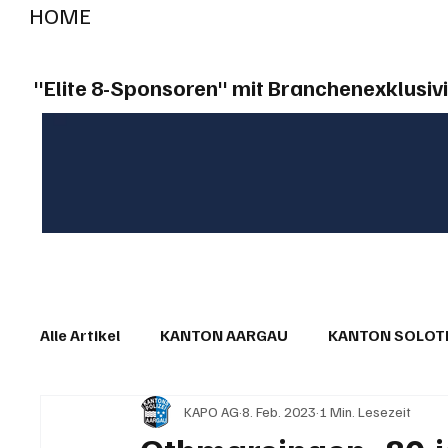
HOME
RADIO "live"
Aargau
Solothurn
Gem
"Elite 8-Sponsoren" mit Branchenexklusivi
Alle Artikel
KANTON AARGAU
KANTON SOLO
KAPO AG
8. Feb. 2023
1 Min. Lesezeit
IN EIGENER SACHE
KOMMENTARE
LESER