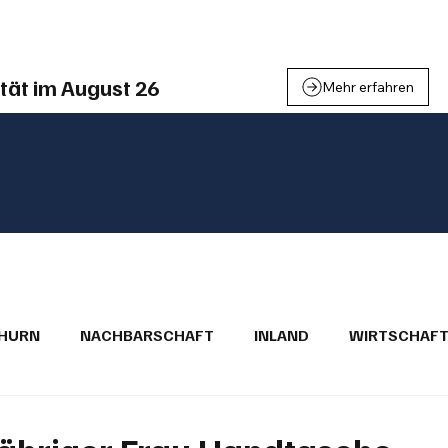
einden
Nachbarschaft
Inland
Wirtschaft
Leben
We
tät im August 26
Mehr erfahren
THURN
NACHBARSCHAFT
INLAND
WIRTSCHAF
BRIEFE
PUBLIREPORTAGEN
TOPSTORY
MUGA'