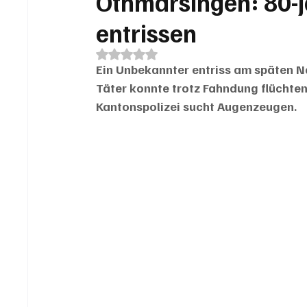
Othmarsingen: 80-j
entrissen
Mit NaN von 5 Sternen bewertet.
Ein Unbekannter entriss am späten N
Täter konnte trotz Fahndung flüchten.
Kantonspolizei sucht Augenzeugen.