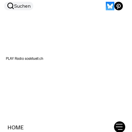
Suchen
PLAY Radio soaktuell.ch
HOME