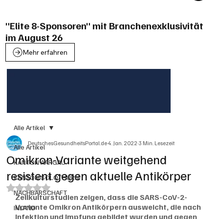
"Elite 8-Sponsoren" mit Branchenexklusivität
im August 26
Mehr erfahren
Alle Artikel
DeutschesGesundheitsPortal.de
4. Jan. 2022
3 Min. Lesezeit
Alle Artikel
Omikron-Variante weitgehend
KANTON AARGAU
resistent gegen aktuelle Antikörper
KANTON SOLOTHURN
Mit NaN von 5 Sternen bewertet.
NACHBARSCHAFT
Zellkulturstudien zeigen, dass die SARS-CoV-2-
Variante Omikron Antikörpern ausweicht, die nach 
INLAND
Infektion und Impfung gebildet wurden und gegen 