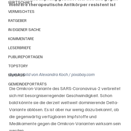
WIRTSCHAFT
mehrere therapeutische Antikörper resistent ist
VERMISCHTES
RATGEBER
IN EIGENER SACHE
KOMMENTARE
LESERBRIEFE
PUBLIREPORTAGEN
TOPSTORY
Symbolbild von Alexandra Koch / pixabay.com
MUGA'26
GEMEINDEPORTRÄTS
Die Omikron-Variante des SARS-Coronavirus-2 verbreitet 
sich mit besorgniserregender Geschwindigkeit. Schon 
bald könnte sie die derzeit weltweit dominierende Delta-
Variante ablösen. Es ist aber nur wenig dazu bekannt, ob 
die gegenwärtig verfügbaren Impfstoffe und 
Medikamente gegen die Omikron-Varianten wirksam sein 
werden. 