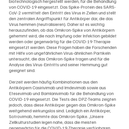
biotechnologisch hergestellt werden, für die Behandlung 
von COVID-19 eingesetzt. Das Spike-Protein des SARS-
CoV-2 vermittelt den Eintritt des Virus in Zellen und stellt 
den zentralen Angriffspunkt für Antikörper dar, die das 
Virus hemmen (neutralisieren). Daher ist es wichtig 
herauszufinden, ob das Omikron-Spike von Antikörpern 
gehemmt wird, die nach Impfung oder Infektion gebildet 
werden oder gegenwärtig für die COVID-19-Therapie 
eingesetzt werden. Diese Fragen haben die Forschenden 
mit Hilfe von ungefährlichen Virus-ähnlichen Partikeln 
untersucht, die das Omikron-Spike tragen und für die 
Analyse des Virus-Eintritts und seiner Hemmung gut 
geeignet sind.
Derzeit werden häufig Kombinationen aus den 
Antikörpern Casirivimab und Imdevimab sowie aus 
Etesevimab und Bamlanivimab für die Behandlung von 
COVID-19 eingesetzt. Die Tests des DPZ-Teams zeigten 
jedoch, dass diese Antikörper gegen das Omikron-Spike 
weitgehend wirkungslos sind. Lediglich ein Antikörper, 
Sotrovimab, hemmte das Omikron-Spike. „Unsere 
Zellkulturstudien legen nahe, dass die meisten 
gegenwärtig für die COVID-19-Therapie verfügbaren 