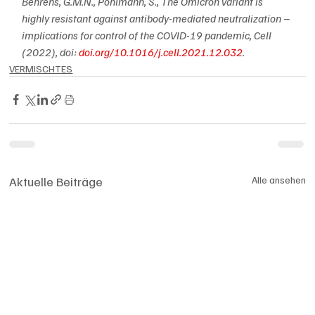
Behrens, G.M.N., Pöhlmann, S., The Omicron variant is 
highly resistant against antibody-mediated neutralization – 
implications for control of the COVID-19 pandemic, Cell 
(2022), doi: 
doi.org/10.1016/j.cell.2021.12.032
.
VERMISCHTES
Aktuelle Beiträge
Alle ansehen