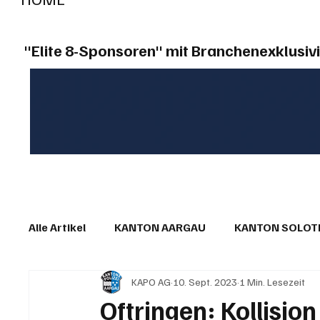
"Elite 8-Sponsoren" mit Branchenexklusivi
Alle Artikel
KANTON AARGAU
KANTON SOLO
KAPO AG
10. Sept. 2023
1 Min. Lesezeit
IN EIGENER SACHE
KOMMENTARE
LESER
Oftringen: Kollisio