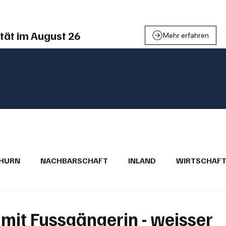
tät im August 26
Mehr erfahren
THURN
NACHBARSCHAFT
INLAND
WIRTSCHAF
BRIEFE
PUBLIREPORTAGEN
TOPSTORY
MUGA'
n mit Fussgängerin - weisser