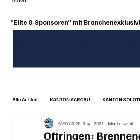
"Elite 8-Sponsoren" mit Branchenexklusivi
Alle Artikel
KANTON AARGAU
KANTON SOLO
KAPO AG
25. Sept. 2021
1 Min. Lesezeit
IN EIGENER SACHE
KOMMENTARE
LESER
Oftringen: Brennen