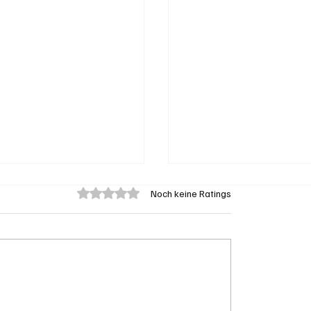
Mit 0 von 5 Sternen bewertet.
Noch keine Ratings
sen im Dauereinsatz:
Riniken: Diensthund 