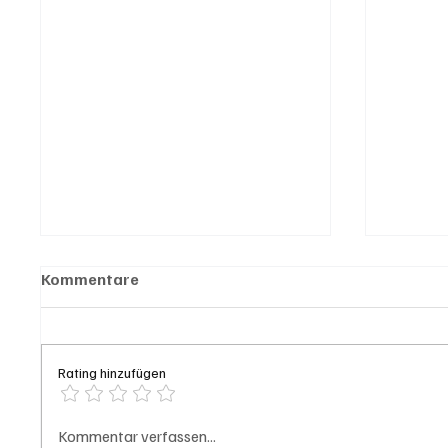
Kommentare
Rating hinzufügen
Kölliken: 66-jähriger E-
Spürna
Kommentar verfassen...