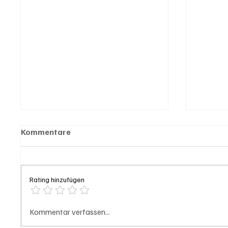
Kommentare
Rating hinzufügen
Hilfikon: Brand in Heustock
Badi S
Kommentar verfassen...
führt zu stundenlangen
Frau v