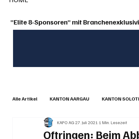
"Elite 8-Sponsoren" mit Branchenexklusivi
Alle Artikel
KANTON AARGAU
KANTON SOLO
KAPO AG
27. Juli 2021
1 Min. Lesezeit
IN EIGENER SACHE
KOMMENTARE
LESER
Oftringen: Beim Ab