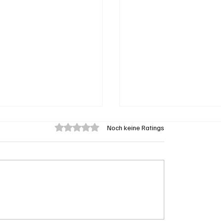
Mit 0 von 5 Sternen bewertet.
Noch keine Ratings
eengen: 62-jährige
Aargau: Barbara Bore
on Badegast tätlich
Mathys soll SVP-