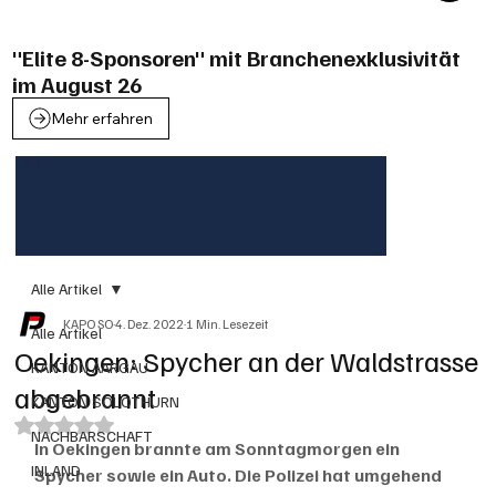
"Elite 8-Sponsoren" mit Branchenexklusivität
im August 26
Mehr erfahren
Alle Artikel
KAPO SO
4. Dez. 2022
1 Min. Lesezeit
Alle Artikel
Oekingen: Spycher an der Waldstrasse
KANTON AARGAU
abgebrannt
KANTON SOLOTHURN
Mit NaN von 5 Sternen bewertet.
NACHBARSCHAFT
In Oekingen brannte am Sonntagmorgen ein 
INLAND
Spycher sowie ein Auto. Die Polizei hat umgehend 