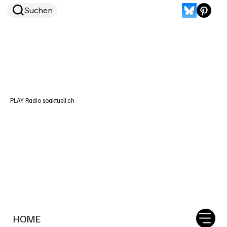
Suchen
PLAY Radio soaktuell.ch
HOME