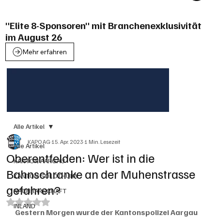
"Elite 8-Sponsoren" mit Branchenexklusivität
im August 26
Mehr erfahren
Alle Artikel
KAPO AG
15. Apr. 2023
1 Min. Lesezeit
Alle Artikel
Oberentfelden: Wer ist in die
KANTON AARGAU
Bahnschranke an der Muhenstrasse
KANTON SOLOTHURN
gefahren?
NACHBARSCHAFT
Mit NaN von 5 Sternen bewertet.
INLAND
Gestern Morgen wurde der Kantonspolizei Aargau 