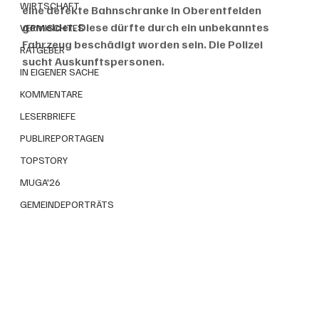
WIRTSCHAFT
eine defekte Bahnschranke in Oberentfelden 
gemeldet. Diese dürfte durch ein unbekanntes 
VERMISCHTES
Fahrzeug beschädigt worden sein. Die Polizei 
RATGEBER
sucht Auskunftspersonen.
IN EIGENER SACHE
KOMMENTARE
LESERBRIEFE
PUBLIREPORTAGEN
TOPSTORY
MUGA'26
GEMEINDEPORTRÄTS