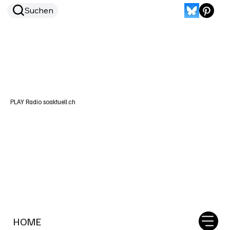
Suchen
PLAY Radio soaktuell.ch
HOME