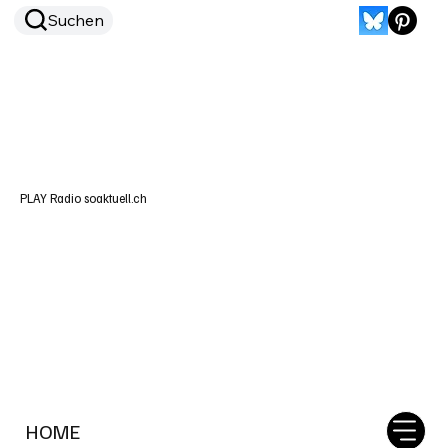
Suchen
PLAY Radio soaktuell.ch
HOME