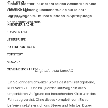
WIRTSCHAFT
einem Quartier in Oberentfelden zweimal ein Kind. 
VERMISCHTES
Dieses zog sich glücklicherweise nur leichte 
Verletzungen zu, musste jedoch in Spitalpflege 
RATGEBER
verbracht werden.
IN EIGENER SACHE
KOMMENTARE
LESERBRIEFE
PUBLIREPORTAGEN
TOPSTORY
MUGA'26
GEMEINDEPORTRÄTS
Originalfoto der Kapo AG
Ein 53-jähriger Schweizer wollte gestern Freitagabend, 
kurz vor 17.00 Uhr, im Quartier Rütiweg sein Auto 
umparkieren. Aufgrund der herrschenden Kälte war das 
Fahrzeug vereist. Ohne dieses komplett vom Eis zu 
befreien, setzte er sich ans Steuer und fuhr los. Dabei 