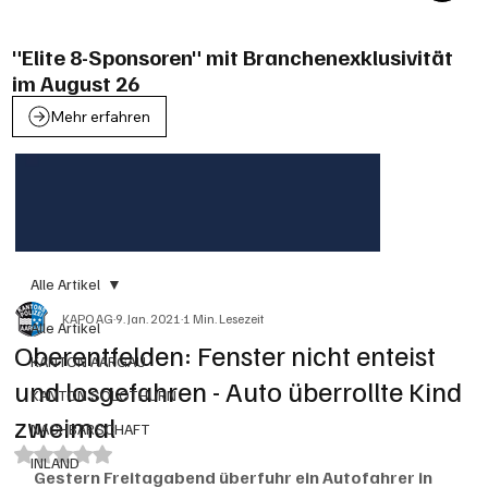
"Elite 8-Sponsoren" mit Branchenexklusivität
im August 26
Mehr erfahren
Alle Artikel
KAPO AG
9. Jan. 2021
1 Min. Lesezeit
Alle Artikel
Oberentfelden: Fenster nicht enteist
KANTON AARGAU
und losgefahren - Auto überrollte Kind
KANTON SOLOTHURN
zweimal
NACHBARSCHAFT
Mit NaN von 5 Sternen bewertet.
INLAND
Gestern Freitagabend überfuhr ein Autofahrer in 