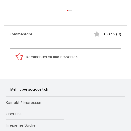
Kommentare
0.0 / 5 (0)
Kommentieren und bewerten...
Badi Seengen: 62-jährige Frau von
Badegast tätlich angegriffen (Zeugen
Mehr über soaktuell.ch
gesucht)
Kontakt / Impressum
Über uns
In eigener Sache