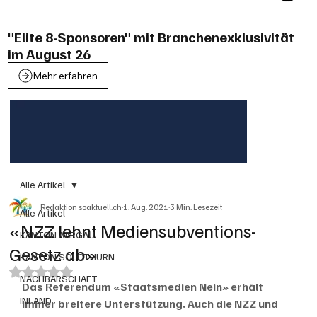
"Elite 8-Sponsoren" mit Branchenexklusivität
im August 26
Mehr erfahren
Alle Artikel
Redaktion soaktuell.ch
1. Aug. 2021
3 Min. Lesezeit
Alle Artikel
«NZZ lehnt Mediensubventions-
KANTON AARGAU
Gesetz ab»
KANTON SOLOTHURN
Mit NaN von 5 Sternen bewertet.
NACHBARSCHAFT
Das Referendum «Staatsmedien Nein» erhält 
INLAND
immer breitere Unterstützung. Auch die NZZ und 