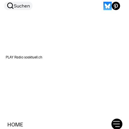
Suchen
PLAY Radio soaktuell.ch
HOME