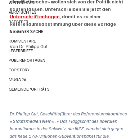
die «Weltwoche» wollen sich von der Politik nicht 
WIRTSCHAFT
kaufen lassen. Unterschreiben Sie jetzt den 
VERMISCHTES
Unterschriftenbogen
, damit es zu einer 
RATGEBER
Referendumsabstimmung über diese Vorlage 
kommt.
IN EIGENER SACHE
KOMMENTARE
Von Dr. Philipp Gut
LESERBRIEFE
PUBLIREPORTAGEN
TOPSTORY
MUGA'26
GEMEINDEPORTRÄTS
Dr. Philipp Gut, Geschäftsführer des Referendumskomitees 
«Staatsmedien Nein»: «Das Flaggschiff des liberalen 
Journalismus in der Schweiz, die NZZ, wendet sich gegen 
das neue 178-Millionen-Subventionspaket für die 