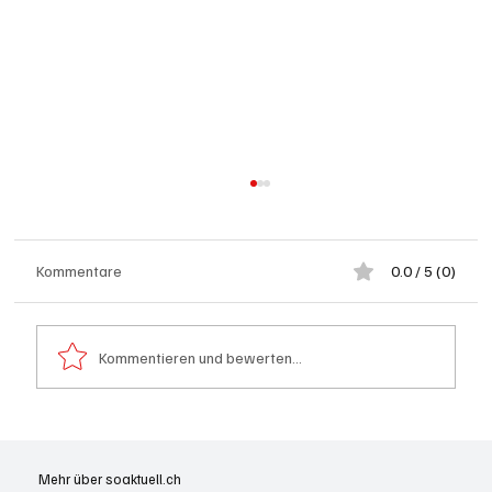
Kommentare
0.0 / 5 (0)
Kommentieren und bewerten...
Schulanfang: Achtung Kinder
Mehr über soaktuell.ch