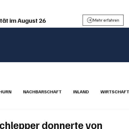
tät im August 26
Mehr erfahren
THURN
NACHBARSCHAFT
INLAND
WIRTSCHAF
BRIEFE
PUBLIREPORTAGEN
TOPSTORY
MUGA'
schlepper donnerte von