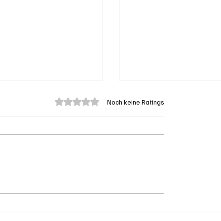
Mit 0 von 5 Sternen bewertet.
Noch keine Ratings
ine Gratis-Online-
Social Media: Immer 
 mit Webradios die
konsumieren nur,
zer Medienwelt
veröffentlichen aber 
teln
mehr. Die Zahlen.