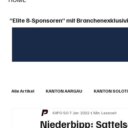
"Elite 8-Sponsoren" mit Branchenexklusivi
Alle Artikel
KANTON AARGAU
KANTON SOLO
KAPO SO
7. Jan. 2022
1 Min. Lesezeit
IN EIGENER SACHE
KOMMENTARE
LESER
Niederbipp: Sattel