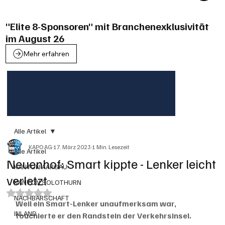
"Elite 8-Sponsoren" mit Branchenexklusivität
im August 26
Mehr erfahren
Alle Artikel
KAPO AG
17. März 2023
1 Min. Lesezeit
Alle Artikel
Neuenhof: Smart kippte - Lenker leicht
KANTON AARGAU
verletzt
KANTON SOLOTHURN
Mit NaN von 5 Sternen bewertet.
NACHBARSCHAFT
Weil ein Smart-Lenker unaufmerksam war, 
INLAND
touchierte er den Randstein der Verkehrsinsel. 