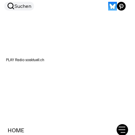
Suchen
PLAY Radio soaktuell.ch
HOME