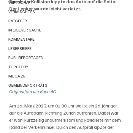
Durch die Kollision kippte das Auto auf die Seite. 
WIRTSCHAFT
Der Lenker wurde leicht verletzt.
VERMISCHTES
RATGEBER
IN EIGENER SACHE
KOMMENTARE
LESERBRIEFE
PUBLIREPORTAGEN
TOPSTORY
MUGA'26
GEMEINDEPORTRÄTS
Originalfoto der Kapo AG
Am 16. März 2023, um 01.00 Uhr wollte ein 26-Jähriger 
auf die Autobahn Richtung Zürich auffahren. Dabei war 
er wohl kurzzeitig unaufmerksam und kollidierte mit dem 
Rand der Verkehrsinsel. Durch den Aufprall kippte der 