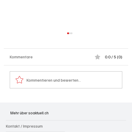
Kommentare
0.0 / 5 (0)
Kommentieren und bewerten...
Kölliken: 66-jähriger E-Roller-Fahrer bei
Kollision mit Auto tödlich verletzt
Mehr über soaktuell.ch
Kontakt / Impressum