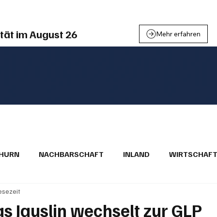
tät im August 26
Mehr erfahren
THURN
NACHBARSCHAFT
INLAND
WIRTSCHAF
esezeit
BRIEFE
PUBLIREPORTAGEN
TOPSTORY
MUGA'
s Jauslin wechselt zur GLP