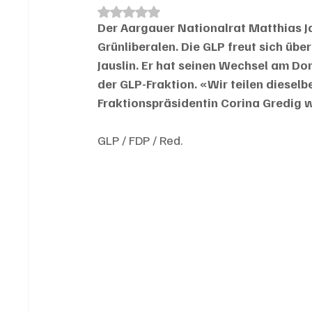
Mit NaN von 5 Sternen bewertet.
Der Aargauer Nationalrat Matthias Ja
Grünliberalen. Die GLP freut sich übe
Jauslin. Er hat seinen Wechsel am D
der GLP-Fraktion. «Wir teilen dieselb
Fraktionspräsidentin Corina Gredig 
GLP / FDP / Red.