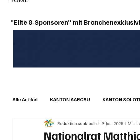
"Elite 8-Sponsoren" mit Branchenexklusivi
Alle Artikel
KANTON AARGAU
KANTON SOLO
Redaktion soaktuell.ch
9. Jan. 2025
1 Min. L
IN EIGENER SACHE
KOMMENTARE
LESER
Nationalrat Matthia