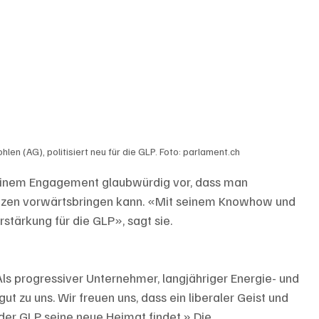
hlen (AG), politisiert neu für die GLP. Foto: parlament.ch
seinem Engagement glaubwürdig vor, dass man 
tzen vorwärtsbringen kann. «Mit seinem Knowhow und 
rstärkung für die GLP», sagt sie.
Als progressiver Unternehmer, langjähriger Energie- und 
ut zu uns. Wir freuen uns, dass ein liberaler Geist und 
 der GLP seine neue Heimat findet.» Die 