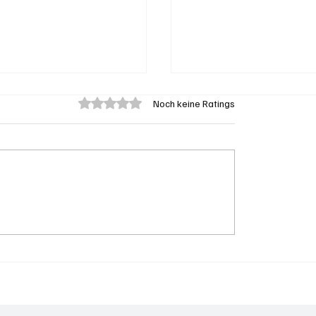
Mit 0 von 5 Sternen bewertet.
Noch keine Ratings
on: Brand in Heustock
Badi Seengen: 62-jäh
zu stundenlangen
Frau von Badegast tät
rbeiten
angegriffen (Zeugen
gesucht)