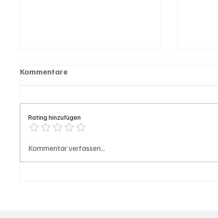
Kommentare
Rating hinzufügen
Generationenprojekt Neuer
Hilfik
Kommentar verfassen...
Bahnhofplatz Olten
führt 
Löscha