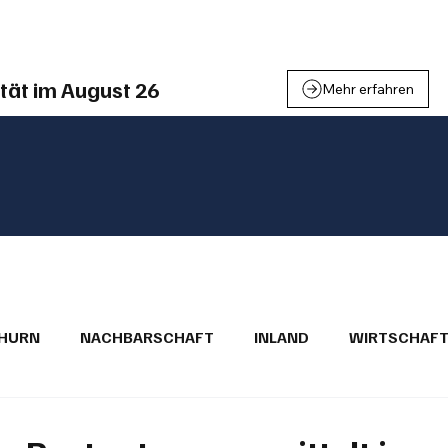
einden
Nachbarschaft
Inland
Wirtschaft
Leben
We
tät im August 26
Mehr erfahren
THURN
NACHBARSCHAFT
INLAND
WIRTSCHAF
BRIEFE
PUBLIREPORTAGEN
TOPSTORY
MUGA'