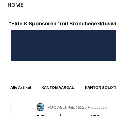
HOME
RADIO "live"
Aargau
Solothurn
Gem
"Elite 8-Sponsoren" mit Branchenexklusivi
Alle Artikel
KANTON AARGAU
KANTON SOLO
KAPO AG
18. Feb. 2022
1 Min. Lesezeit
IN EIGENER SACHE
KOMMENTARE
LESER