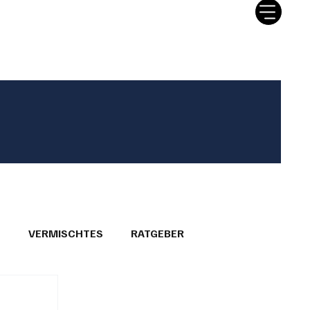
tter
Ratgeber
Leserbriefe
T
VERMISCHTES
RATGEBER
26
GEMEINDEPORTRÄTS