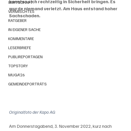
konnten sich rechtzeitig in Sicherheit bringen. Es 
WIRTSCHAFT
wurde niemand verletzt. Am Haus entstand hoher 
VERMISCHTES
Sachschaden.
RATGEBER
IN EIGENER SACHE
KOMMENTARE
LESERBRIEFE
PUBLIREPORTAGEN
TOPSTORY
MUGA'26
GEMEINDEPORTRÄTS
Originalfoto der Kapo AG
Am Donnerstagabend, 3. November 2022, kurz nach 