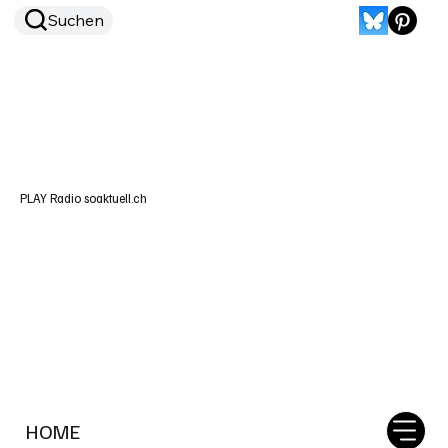
Suchen
PLAY Radio soaktuell.ch
HOME