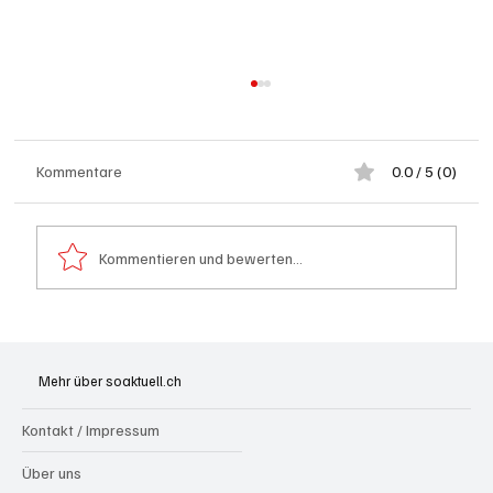
Kommentare
0.0 / 5 (0)
Kommentieren und bewerten...
Badi Seengen: 62-jährige Frau von
Badegast tätlich angegriffen (Zeugen
Mehr über soaktuell.ch
gesucht)
Kontakt / Impressum
Über uns