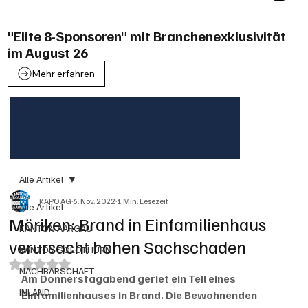
"Elite 8-Sponsoren" mit Branchenexklusivität
im August 26
Mehr erfahren
Alle Artikel
KAPO AG
6. Nov. 2022
1 Min. Lesezeit
Alle Artikel
Möriken: Brand in Einfamilienhaus
KANTON AARGAU
verursacht hohen Sachschaden
KANTON SOLOTHURN
Mit NaN von 5 Sternen bewertet.
NACHBARSCHAFT
Am Donnerstagabend geriet ein Teil eines 
INLAND
Einfamilienhauses in Brand. Die Bewohnenden 