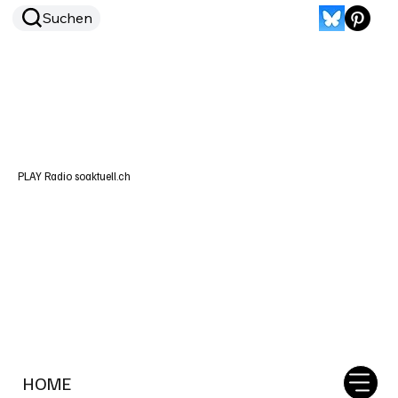
Suchen
PLAY Radio soaktuell.ch
HOME