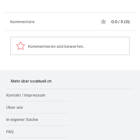
Kommentare
0.0 / 5 (0)
Kommentieren und bewerten...
Wie kleine Gratis-Online-Medien mit
Webradios die Schweizer Medienwelt
Mehr über soaktuell.ch
aufrütteln
Kontakt / Impressum
Über uns
In eigener Sache
FAQ