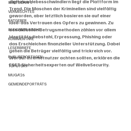
digitalen Liebesschwindlern liegt die Plattform im 
WIRTSCHAFT
Trend. Die Maschen der Kriminellen sind vielfältig 
VERMISCHTES
geworden, aber letztlich basieren sie auf einer 
RATGEBER
Idee: das Vertrauen des Opfers zu gewinnen. Zu 
den aktuellen Betrugsmethoden zählen vor allem 
IN EIGENER SACHE
Identitätsdiebstahl, Erpressung, Phishing oder 
KOMMENTARE
das Erschleichen finanzieller Unterstützung. Dabei 
LESERBRIEFE
gehen die Betrüger vielfältig und trickreich vor. 
PUBLIREPORTAGEN
Worauf Internetnutzer achten sollten, erklären die 
ESET-Sicherheitsexperten auf WeliveSecurity.
TOPSTORY
MUGA'26
GEMEINDEPORTRÄTS