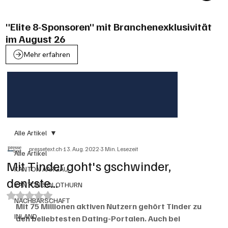
"Elite 8-Sponsoren" mit Branchenexklusivität
im August 26
Mehr erfahren
Alle Artikel
pressetext.ch
13. Aug. 2022
3 Min. Lesezeit
Alle Artikel
Mit Tinder goht's gschwinder,
KANTON AARGAU
denkste...
KANTON SOLOTHURN
Mit NaN von 5 Sternen bewertet.
NACHBARSCHAFT
Mit 75 Millionen aktiven Nutzern gehört Tinder zu 
INLAND
den beliebtesten Dating-Portalen. Auch bei 