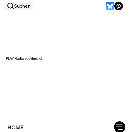
Suchen
PLAY Radio soaktuell.ch
HOME