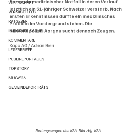
Aarau ein medizinischer Notfall in deren Verlauf 
WIRTSCHAFT
letztlich ein 51-jähriger Schweizer verstarb. Nach 
VERMISCHTES
ersten Erkenntnissen dürfte ein medizinisches 
RATGEBER
Problem im Vordergrund stehen. Die 
Kantonspolizei Aargau sucht dennoch Zeugen.
IN EIGENER SACHE
KOMMENTARE
Kapo AG / Adrian Bieri
LESERBRIEFE
PUBLIREPORTAGEN
TOPSTORY
MUGA'26
GEMEINDEPORTRÄTS
Rettungswagen des KSA. Bild zVg. KSA