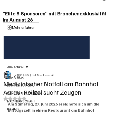
"Elite 8-Sponsoren" mit Branchenexklusivität
im August 26
Mehr erfahren
Alle Artikel
KAPO AG
5. Juli
1 Min. Lesezeit
Alle Artikel
Medizinischer Notfall am Bahnhof
KANTON AARGAU
Aarau: Polizei sucht Zeugen
KANTON SOLOTHURN
Mit NaN von 5 Sternen bewertet.
NACHBARSCHAFT
Am Samstag, 27. Juni 2026 ereignete sich um die 
INLAND
Mittagszeit in einem Restaurant am Bahnhof 