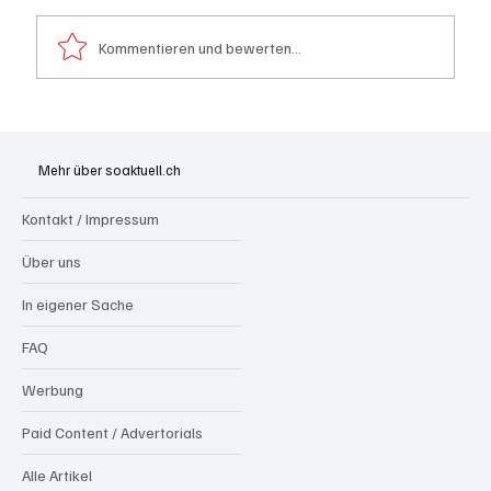
Kommentieren und bewerten...
Spürnasen im Dauereinsatz: Der Aargau ist
die Schweizer Hochburg der Polizeihunde
Mehr über soaktuell.ch
Kontakt / Impressum
Über uns
In eigener Sache
FAQ
Werbung
Paid Content / Advertorials
Alle Artikel