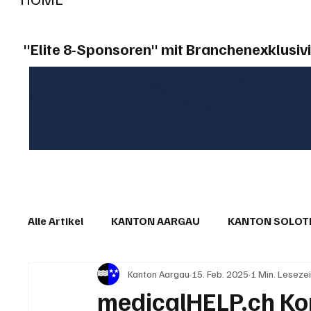
"Elite 8-Sponsoren" mit Branchenexklusivi
Alle Artikel
KANTON AARGAU
KANTON SOLO
Kanton Aargau
15. Feb. 2025
1 Min. Lesezei
IN EIGENER SACHE
KOMMENTARE
LESER
medicalHELP.ch Kon