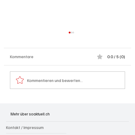
Kommentare
0.0 / 5 (0)
Kommentieren und bewerten...
Wie kleine Gratis-Online-Medien mit
Webradios die Schweizer Medienwelt
Mehr über soaktuell.ch
aufrütteln
Kontakt / Impressum