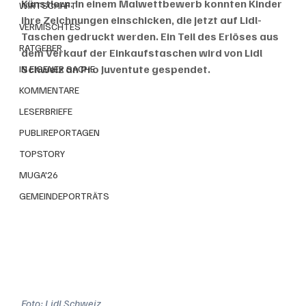
Künstlern. In einem Malwettbewerb konnten Kinder 
WIRTSCHAFT
ihre Zeichnungen einschicken, die jetzt auf Lidl-
VERMISCHTES
Taschen gedruckt werden. Ein Teil des Erlöses aus 
RATGEBER
dem Verkauf der Einkaufstaschen wird von Lidl 
Schweiz an Pro Juventute gespendet. 
IN EIGENER SACHE
KOMMENTARE
LESERBRIEFE
PUBLIREPORTAGEN
TOPSTORY
MUGA'26
GEMEINDEPORTRÄTS
Foto: Lidl Schweiz