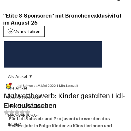
"Elite 8-Sponsoren" mit Branchenexklusivität
im August 26
Mehr erfahren
Alle Artikel
Lidl Schweiz
19. Mai 2022
1 Min. Lesezeit
Alle Artikel
Malwettbewerb: Kinder gestalten Lidl-
KANTON AARGAU
Einkaufstaschen
KANTON SOLOTHURN
Mit NaN von 5 Sternen bewertet.
NACHBARSCHAFT
Für Lidl Schweiz und Pro Juventute werden das 
INLAND
zweite Jahr in Folge Kinder zu Künstlerinnen und 