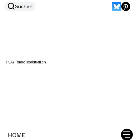
Suchen
PLAY Radio soaktuell.ch
HOME