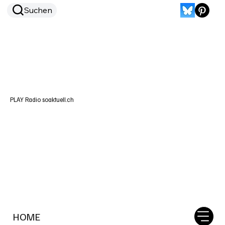
Suchen
PLAY Radio soaktuell.ch
HOME