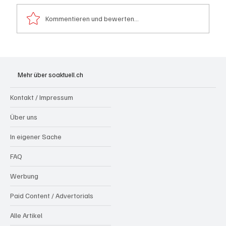
Kommentieren und bewerten...
Spürnasen im Dauereinsatz: Der Aargau ist
die Schweizer Hochburg der Polizeihunde
Mehr über soaktuell.ch
Kontakt / Impressum
Über uns
In eigener Sache
FAQ
Werbung
Paid Content / Advertorials
Alle Artikel