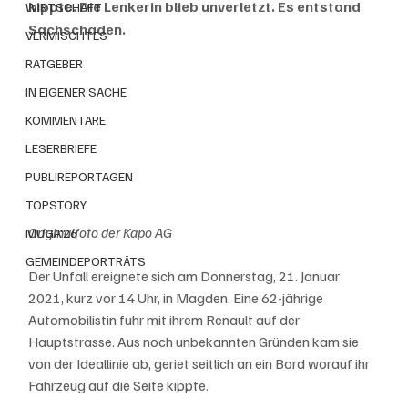
kippte. Die Lenkerin blieb unverletzt. Es entstand 
WIRTSCHAFT
Sachschaden.
VERMISCHTES
RATGEBER
IN EIGENER SACHE
KOMMENTARE
LESERBRIEFE
PUBLIREPORTAGEN
TOPSTORY
Originalfoto der Kapo AG
MUGA'26
GEMEINDEPORTRÄTS
Der Unfall ereignete sich am Donnerstag, 21. Januar 
2021, kurz vor 14 Uhr, in Magden. Eine 62-jährige 
Automobilistin fuhr mit ihrem Renault auf der 
Hauptstrasse. Aus noch unbekannten Gründen kam sie 
von der Ideallinie ab, geriet seitlich an ein Bord worauf ihr 
Fahrzeug auf die Seite kippte.