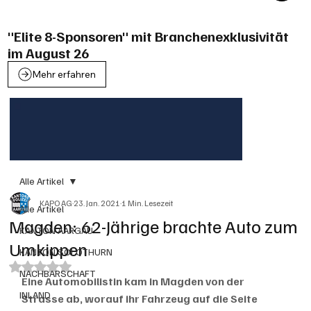
"Elite 8-Sponsoren" mit Branchenexklusivität
im August 26
Mehr erfahren
Alle Artikel
KAPO AG
23. Jan. 2021
1 Min. Lesezeit
Alle Artikel
Magden: 62-Jährige brachte Auto zum
KANTON AARGAU
Umkippen
KANTON SOLOTHURN
Mit NaN von 5 Sternen bewertet.
NACHBARSCHAFT
Eine Automobilistin kam in Magden von der 
INLAND
Strasse ab, worauf ihr Fahrzeug auf die Seite 