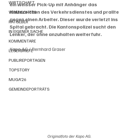
WIRTSCHAFT
ein weisser Pick-Up mit Anhänger das 
Haltezeichen des Verkehrsdienstes und prallte 
VERMISCHTES
gegen einen Arbeiter. Dieser wurde verletzt ins 
RATGEBER
Spital gebracht. Die Kantonspolizei sucht den 
IN EIGENER SACHE
Lenker, der ohne anzuhalten weiterfuhr.
KOMMENTARE
Kapo AG / Bernhard Graser
LESERBRIEFE
PUBLIREPORTAGEN
TOPSTORY
MUGA'26
GEMEINDEPORTRÄTS
Originalfoto der Kapo AG.