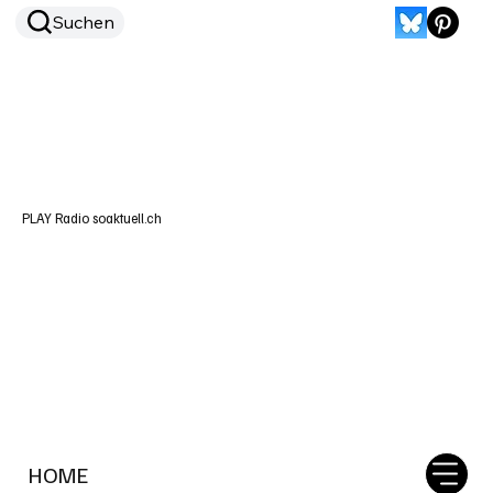
Suchen
PLAY Radio soaktuell.ch
HOME