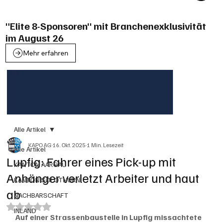
"Elite 8-Sponsoren" mit Branchenexklusivität
im August 26
Mehr erfahren
Alle Artikel
KAPO AG
16. Okt. 2025
1 Min. Lesezeit
Alle Artikel
Lupfig: Fahrer eines Pick-up mit
KANTON AARGAU
Anhänger verletzt Arbeiter und haut
KANTON SOLOTHURN
ab
NACHBARSCHAFT
Mit NaN von 5 Sternen bewertet.
INLAND
Auf einer Strassenbaustelle in Lupfig missachtete 