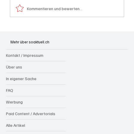
Kommentieren und bewerten...
Aargau: Barbara Borer-Mathys soll SVP-
Ständeratskandidatin werden
Mehr über soaktuell.ch
Kontakt / Impressum
Über uns
In eigener Sache
FAQ
Werbung
Paid Content / Advertorials
Alle Artikel